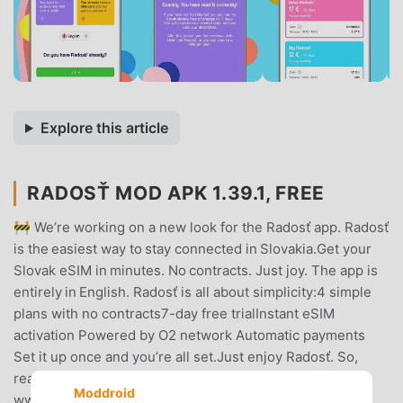
Explore this article
RADOSŤ MOD APK 1.39.1, FREE
🚧 We’re working on a new look for the Radosť app. Radosť
is the easiest way to stay connected in Slovakia.Get your
Slovak eSIM in minutes. No contracts. Just joy. The app is
entirely in English. Radosť is all about simplicity:4 simple
plans with no contracts7-day free trialInstant eSIM
activation Powered by O2 network Automatic payments
Set it up once and you’re all set.Just enjoy Radosť. So,
ready to give it a try?Find more info at
Moddroid
www.radost.sk/welcome