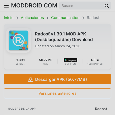
MODDROID.COM
Inicio
Aplicaciones
Communication
Radosť
Radosť v1.39.1 MOD APK
(Desbloqueadas) Download
Updated on
March 24, 2026
1.39.1
50.77MB
4.3 ★
VERSION
SIZE
GET IT ON
1698 RATINGS
Descargar APK (50.77MB)
Versiones anteriores
Radosť
NOMBRE DE LA APP