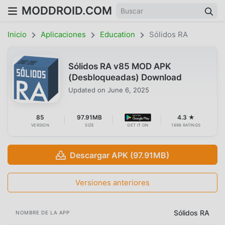
MODDROID.COM
Inicio
Aplicaciones
Education
Sólidos RA
Sólidos RA v85 MOD APK
(Desbloqueadas) Download
Updated on
June 6, 2025
85
97.91MB
4.3 ★
VERSION
SIZE
GET IT ON
1698 RATINGS
Descargar APK (97.91MB)
Versiones anteriores
Sólidos RA
NOMBRE DE LA APP