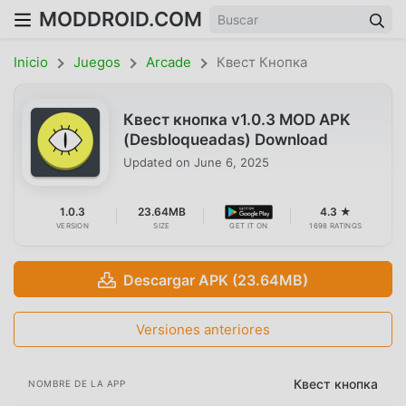
MODDROID.COM
Inicio
Juegos
Arcade
Квест Кнопка
Квест кнопка v1.0.3 MOD APK
(Desbloqueadas) Download
Updated on
June 6, 2025
1.0.3
23.64MB
4.3 ★
VERSION
SIZE
GET IT ON
1698 RATINGS
Descargar APK (23.64MB)
Versiones anteriores
Квест кнопка
NOMBRE DE LA APP