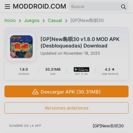
MODDROID.COM
Inicio
Juegos
Casual
[GP]New島唄30
[GP]New島唄30 v1.8.0 MOD APK
(Desbloqueadas) Download
Updated on
November 18, 2025
1.8.0
30.31MB
4.3 ★
VERSION
SIZE
GET IT ON
1698 RATINGS
Descargar APK (30.31MB)
Versiones anteriores
[GP]New島唄30
NOMBRE DE LA APP