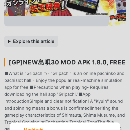
Explore this article
[GP]NEW島唄30 MOD APK 1.8.0, FREE
■What is "Gripachi"?- "Gripachi" is an online pachinko and
pachislot hall.- Enjoy the popular real-machine simulation
app for free.■Precautions when playing- Requires
downloading the hall app "Gripachi."■App
IntroductionSimple and clear notification! A "Kyuin" sound
and spinning means a bonus is confirmed!Inheriting the
gameplay characteristics of Shimauta, Shima Musume, and
Tropical Growing!★Enchanting Tropical ZoneThe five
games after the RB are super exciting!★Astonishing! BIG
Moddroid