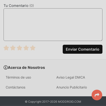
Tu Comentario
(
0
)
MODIFICACIÓN ÚNICA
El juego tradicional de casual requiere que los usuarios
pasen mucho tiempo para acumular su
riqueza/habilidad/habilidades en el juego, que es tanto la
característica como la diversión del juego, pero al mismo
tiempo, el proceso de acumulación será inevitablemente
hace que la gente se sienta cansada, pero ahora, la
Enviar Comentario
aparición de mods ha reescrito esta situación. Aquí, no
necesita gastar la mayor parte de su energía y repetir la
""acumulación"" ligeramente aburrida. Los mods pueden
ayudarlo fácilmente a omitir este proceso, lo que lo ayuda
Acerca de Nosotros
a concentrarse en disfrutar la alegría del juego en sí.
Términos de uso
Aviso Legal DMCA
DESCARGAR AHORA
Contáctanos
Anuncio Publicitario
Simplemente haz clic en el botón de descarga para instalar
la aplicación moddroid, puede descargar directamente la
© Copyright 2017–2026 MODDROID.COM
versión de mod gratuita [GP]New島唄30 1.8.0 en el