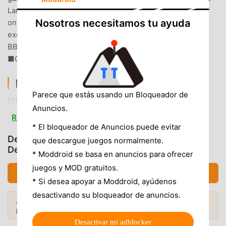
LampAfter the BB ends, the period from turning the lever
Nosotros necesitamos tu ayuda
on in the first game to the third reel stopping is super
exciting!If the reels freeze and the "BIG Lamp" flashes, a
BB is confirmed! And the next bonus is also confirmed?
■Copyright(C)OLYMPIA (C)COMMSEED
[GP]NEW島唄30 INTRODUCCIÓN
Parece que estás usando un Bloqueador de
[GP]New島唄30 Como un juego de casual muy popular
Anuncios.
recientemente, ganó muchos fanáticos en todo el mundo
Read more
que aman los juegos de casual . Si desea descargar este
* El bloqueador de Anuncios puede evitar
juego, como el sitio de descarga de juegos gratuitos mod
Descargar [GP]New島唄30 (MOD,
que descargue juegos normalmente.
Desbloqueadas)
apk más grande del mundo, moddroid es su mejor opción.
* Moddroid se basa en anuncios para ofrecer
moddroid no solo te brinda la última versión de[GP]New島
juegos y MOD gratuitos.
Descargar APK (30.31MB)
唄301.8.0gratis, sino que también proporciona Free mod
* Si desea apoyar a Moddroid, ayúdenos
gratis, ayudándote a ahorrar la tarea mecánica repetitiva
desactivando su bloqueador de anuncios.
en el juego, así que puedes concentrarte en disfrutar la
¿Quieres más? Explora los
mod APK más
Mods Populares →
alegría que trae el juego en sí. moddroid promete que
populares
de 2026.
cualquier mod de [GP]New島唄30 no cobrará a los
Desactivar mi adblocker