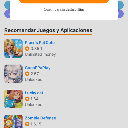
jugadores ninguna tarifa, y es 100% seguro, disponible y
Únete a @MODDROID.CO en el Canal de Telegram
Continuar sin deshabilitar
de instalación gratuita. Simplemente descargue el cliente
Únete a @MODDROID.CO en la comunidad de Discord
moddroid, puede descargar e instalar [GP]New島唄30 1.8.0
con un solo clic. ¡Qué estás esperando, descarga moddroid
Recomendar Juegos y Aplicaciones
y juega!
Piper's Pet Cafe
JUGABILIDAD ÚNICA
0.85.1
Unlimited money
[GP]New島唄30 Como un popular juego de casual , su
jugabilidad única lo ha ayudado a ganar una gran cantidad
CocoPPaPlay
de fanáticos en todo el mundo. A diferencia de los juegos
2.57
tradicionales de casual , en [GP]New島唄30, solo necesitas
Unlocked
pasar por el tutorial para principiantes, por lo que puedes
comenzar fácilmente todo el juego y disfrutar de la alegría
Lucky cat
que brinda el clásico casual juegos [GP]New島唄30 1.8.0.
1.64
Al mismo tiempo, moddroid ha creado especialmente una
Unlocked
plataforma para los amantes de los juegos de la casual , lo
que le permite comunicarse y compartir con todos los
Zombie Defense
1.6.15
amantes de los juegos de la casual de todo el mundo.