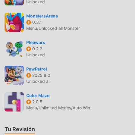
Unlocked
¿Qué está esperando? Únase a moddroid y disfrute del
juego casual con todos los socios globales venga feliz
MonstersArena
0.3.1
HERMOSA PANTALLA
Menu/Unlocked all Monster
Al igual que los juegos tradicionales de casual , [GP]New島
Plebwars
唄30 tiene un estilo artístico único, y sus gráficos, mapas y
0.2.2
personajes de alta calidad hacen que [GP]New島唄30
Unlocked
atraiga a muchos casual fanáticos, y en comparación con
los juegos tradicionales de casual , [GP]New島唄30 1.8.0
PawPatrol
ha adoptado un motor virtual actualizado y ha realizado
2025.8.0
mejoras audaces. Con tecnología más avanzada, la
Unlocked all
experiencia de pantalla del juego ha mejorado mucho.
Mientras conserva el estilo original de casual , mejora al
Color Maze
máximo la experiencia sensorial del usuario, y hay muchos
2.0.5
Menu/Unlimited Money/Auto Win
tipos diferentes de teléfonos móviles apk con excelente
adaptabilidad, lo que garantiza que todos los amantes de
los juegos de casual puedan disfrutar plenamente la
Tu Revisión
felicidad que trae [GP]New島唄30 1.8.0