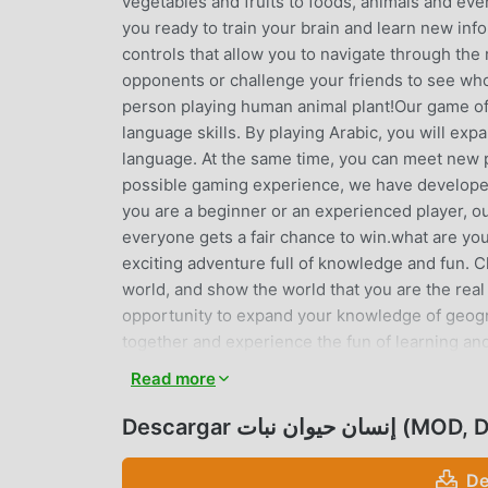
vegetables and fruits to foods, animals and ev
you ready to train your brain and learn new inf
controls that allow you to navigate through th
opponents or challenge your friends to see who
person playing human animal plant!Our game off
language skills. By playing Arabic, you will ex
language. At the same time, you can meet new p
possible gaming experience, we have developed
you are a beginner or an experienced player, o
everyone gets a fair chance to win.what are y
exciting adventure full of knowledge and fun. C
world, and show the world that you are the rea
opportunity to expand your knowledge of geogr
together and experience the fun of learning an
fun and education. Get it now on Google Play a
Read more
إنسان حيوان نبات INTRODUCCIÓN
Descargar ان نبات
إنسان حيوان نبات Como un juego de educational muy popular recientemente, ganó muchos fanáticos en todo el
De
mundo que aman los juegos de educational . Si