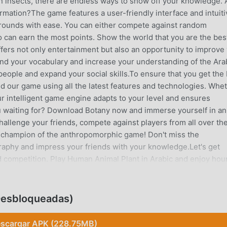
en insects, there are endless ways to show off your knowledge. 
ormation?The game features a user-friendly interface and intuiti
e rounds with ease. You can either compete against random
 can earn the most points. Show the world that you are the bes
ers not only entertainment but also an opportunity to improve
pand your vocabulary and increase your understanding of the Ara
eople and expand your social skills.To ensure that you get the
 our game using all the latest features and technologies. Whe
ur intelligent game engine adapts to your level and ensures
ou waiting for? Download Botany now and immerse yourself in an
hallenge your friends, compete against players from all over th
l champion of the anthropomorphic game! Don't miss the
aphy and impress your friends with your knowledge.Let's get
d competition. Play Human Animal Plant in Arabic and enjoy hou
nd be part of the anthroponote community!
إنسان حيو (MOD, Desbloqueadas)
scargar APK (228.75MB)
 desea descargar este juego, como el sitio de descarga de jueg