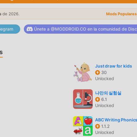
oid es su mejor opción. moddroid no solo te brinda la última
s
de 2026.
Mods Populares
concentrarte en disfrutar la alegría que trae el juego en sí.
legram
Únete a @MODDROID.CO en la comunidad de Disc
Simplemente descargue el cliente moddroid, puede descargar e
إنسا con un solo clic. ¡Qué estás esperando, descarga moddroid y juega!
s
Just draw for kids
30
de los juegos tradicionales de educational , en إنسان حيوان
Unlocked
 Al mismo tiempo, moddroid ha
나만의 실험실
mantes de los juegos de la educational , lo que le permite
6.1
Unlocked
 de los juegos de la educational de todo el mundo. ¿Qué está
go educational con todos los socios globales venga feliz
ABC Writing Phonic
1.1.2
Unlocked