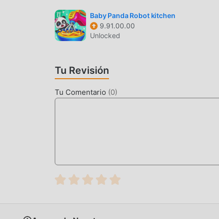
Al igual que los juegos tradicionales de educational , إنسان حيوان نبات tiene un estilo artístico único, y 
mapas y personajes de alta calidad hacen que إنسان حيوان نبات atraiga a muchos educational fanáticos, y en
Baby Panda Robot kitchen
9.91.00.00
comparación con los juegos tradicionales de educational , إنسان حيوان نبات 1.9.4 ha adop
Unlocked
actualizado y ha realizado mejoras audaces. Co
mejorado mucho. Mientras conserva el estilo ori
del usuario, y hay muchos tipos diferentes de t
Tu Revisión
que todos los amantes de los juegos de educational p
نبات 1.9.4
Tu Comentario
(
0
)
MODIFICACIÓN ÚNICA
El juego tradicional de educational requiere q
riqueza/habilidad/habilidades en el juego, que e
tiempo, el proceso de acumulación será inevita
aparición de mods ha reescrito esta situación. A
""acumulación"" ligeramente aburrida. Los mods
a concentrarse en disfrutar la alegría del juego 
DESCARGAR AHORA