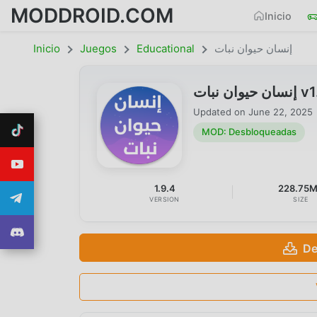
MODDROID.COM
Inicio
Inicio
Juegos
Educational
إنسان حيوان نبات
بات
Updated on
June 22, 2025
MOD: Desbloqueadas
1.9.4
228.75
VERSION
SIZE
De