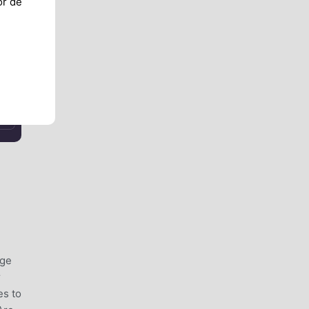
or de
dge
r
es to