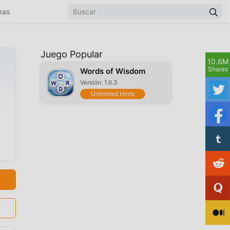
mas
Juego Popular
10.6M
Shares
Words of Wisdom
Versión: 1.6.3
Unlimited Hints