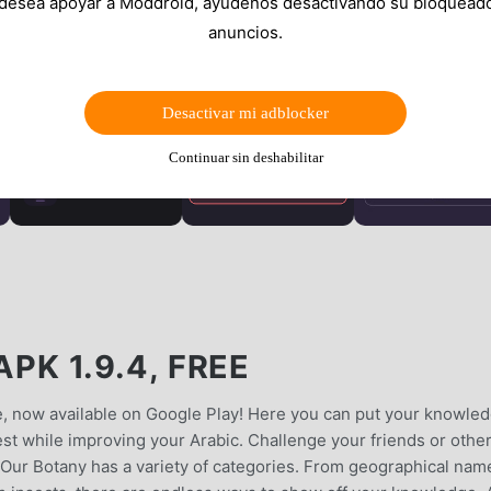
 desea apoyar a Moddroid, ayúdenos desactivando su bloquead
anuncios.
Desactivar mi adblocker
Continuar sin deshabilitar
إنسان  MOD APK 1.9.4, FREE
, now available on Google Play! Here you can put your knowle
test while improving your Arabic. Challenge your friends or othe
n!Our Botany has a variety of categories. From geographical nam