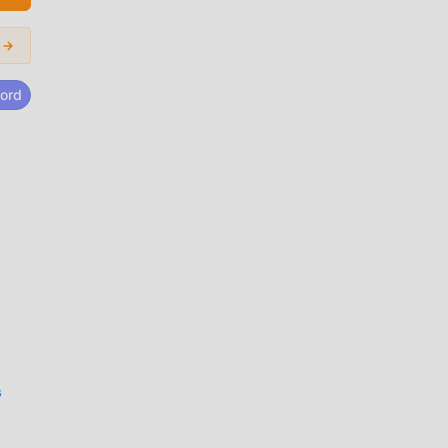
 →
ord
s