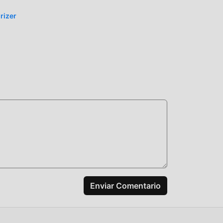
rizer
 ha
l
iza
ismo
a
yuda
Enviar Comentario