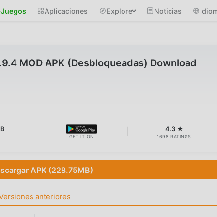
Juegos
Aplicaciones
Explore
Noticias
Idio
إنسان حيوان ن v1.9.4 MOD APK (Desbloqueadas) Download
MB
4.3 ★
GET IT ON
1698 RATINGS
scargar APK (228.75MB)
Versiones anteriores