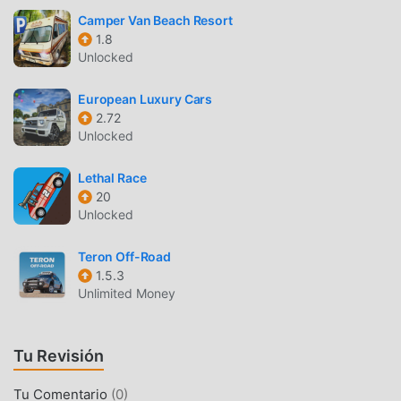
JUGABILIDAD ÚNICA
Camper Van Beach Resort
1.8
絶叫トレインコースター2 Como un popular juego de racing
Unlocked
, su jugabilidad única lo ha ayudado a ganar una gran
cantidad de fanáticos en todo el mundo. A diferencia de los
European Luxury Cars
juegos tradicionales de racing , en 絶叫トレインコースター
2.72
Unlocked
2, solo necesitas pasar por el tutorial para principiantes,
por lo que puedes comenzar fácilmente todo el juego y
Lethal Race
disfrutar de la alegría que brinda el clásico racing juegos
20
絶叫トレインコースター2 1.0.7. Al mismo tiempo, moddroid
Unlocked
ha creado especialmente una plataforma para los amantes
de los juegos de la racing , lo que le permite comunicarse
Teron Off-Road
y compartir con todos los amantes de los juegos de la
1.5.3
racing de todo el mundo. ¿Qué está esperando? Únase a
Unlimited Money
moddroid y disfrute del juego racing con todos los socios
globales venga feliz
Tu Revisión
HERMOSA PANTALLA
Tu Comentario
(
0
)