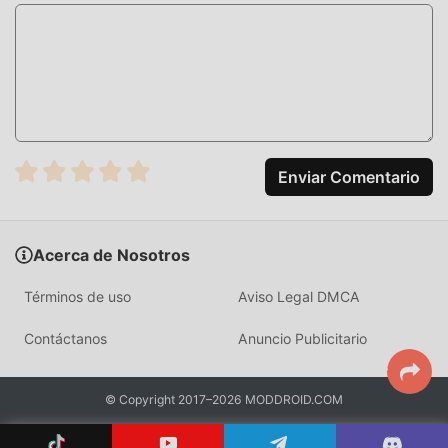
Al igual que los juegos tradicionales de racing , 絶叫トレイ
ンコースター2 tiene un estilo artístico único, y sus
gráficos, mapas y personajes de alta calidad hacen que 絶
叫トレインコースター2 atraiga a muchos racing fanáticos, y
en comparación con los juegos tradicionales de racing , 絶
叫トレインコースター2 1.0.7 ha adoptado un motor virtual
actualizado y ha realizado mejoras audaces. Con
tecnología más avanzada, la experiencia de pantalla del
Enviar Comentario
juego ha mejorado mucho. Mientras conserva el estilo
original de racing , mejora al máximo la experiencia
sensorial del usuario, y hay muchos tipos diferentes de
Acerca de Nosotros
teléfonos móviles apk con excelente adaptabilidad, lo que
garantiza que todos los amantes de los juegos de racing
Términos de uso
Aviso Legal DMCA
puedan disfrutar plenamente la felicidad que trae 絶叫トレ
Contáctanos
Anuncio Publicitario
インコースター2 1.0.7
MODIFICACIÓN ÚNICA
© Copyright 2017–2026 MODDROID.COM
El juego tradicional de racing requiere que los usuarios