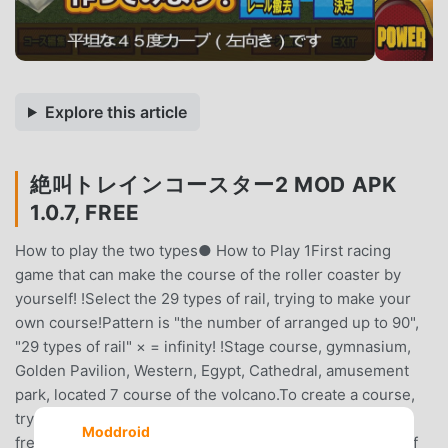
Explore this article
絶叫トレインコースター2 MOD APK
1.0.7, FREE
How to play the two types● How to Play 1First racing
game that can make the course of the roller coaster by
yourself! !Select the 29 types of rail, trying to make your
own course!Pattern is "the number of arranged up to 90",
"29 types of rail" × = infinity! !Stage course, gymnasium,
Golden Pavilion, Western, Egypt, Cathedral, amusement
park, located 7 course of the volcano.To create a course,
trying to get enjoying your friends!Course of save slots,
Moddroid
free of charge 2 slot, it can be stored up to a maximum of