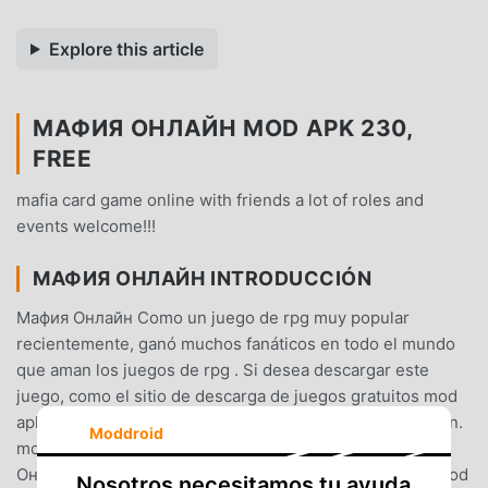
Explore this article
МАФИЯ ОНЛАЙН MOD APK 230,
FREE
mafia card game online with friends a lot of roles and
events welcome!!!
МАФИЯ ОНЛАЙН INTRODUCCIÓN
Мафия Онлайн Como un juego de rpg muy popular
recientemente, ganó muchos fanáticos en todo el mundo
que aman los juegos de rpg . Si desea descargar este
juego, como el sitio de descarga de juegos gratuitos mod
apk más grande del mundo, moddroid es su mejor opción.
Moddroid
moddroid no solo te brinda la última versión deМафия
Онлайн230gratis, sino que también proporciona Free mod
Nosotros necesitamos tu ayuda