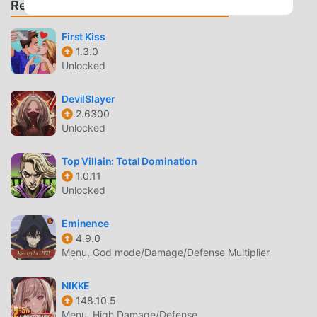
Recomendar Juegos y Aplicaciones
mismo tiempo, moddroid ha creado especialmente una
plataforma para los amantes de los juegos de la rpg , lo
First Kiss
que le permite comunicarse y compartir con todos los
1.3.0
amantes de los juegos de la rpg de todo el mundo. ¿Qué
Unlocked
está esperando? Únase a moddroid y disfrute del juego
rpg con todos los socios globales venga feliz
DevilSlayer
2.6300
HERMOSA PANTALLA
Unlocked
Al igual que los juegos tradicionales de rpg , Мафия
Top Villain: Total Domination
Онлайн tiene un estilo artístico único, y sus gráficos,
1.0.11
mapas y personajes de alta calidad hacen que Мафия
Unlocked
Онлайн atraiga a muchos rpg fanáticos, y en comparación
con los juegos tradicionales de rpg , Мафия Онлайн 230
Eminence
ha adoptado un motor virtual actualizado y ha realizado
4.9.0
mejoras audaces. Con tecnología más avanzada, la
Menu, God mode/Damage/Defense Multiplier
experiencia de pantalla del juego ha mejorado mucho.
Mientras conserva el estilo original de rpg , mejora al
NIKKE
148.10.5
máximo la experiencia sensorial del usuario, y hay muchos
Menu, High Damage/Defense