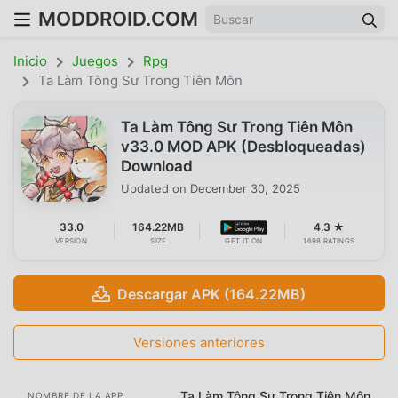
MODDROID.COM
Inicio
Juegos
Rpg
Ta Làm Tông Sư Trong Tiên Môn
Ta Làm Tông Sư Trong Tiên Môn
v33.0 MOD APK (Desbloqueadas)
Download
Updated on
December 30, 2025
33.0
164.22MB
4.3 ★
VERSION
SIZE
GET IT ON
1698 RATINGS
Descargar APK (164.22MB)
Versiones anteriores
Ta Làm Tông Sư Trong Tiên Môn
NOMBRE DE LA APP