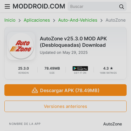
MODDROID.COM
Inicio
Aplicaciones
Auto-And-Vehicles
AutoZone
AutoZone v25.3.0 MOD APK
(Desbloqueadas) Download
Updated on
May 29, 2025
25.3.0
78.49MB
4.3 ★
VERSION
SIZE
GET IT ON
1698 RATINGS
Descargar APK (78.49MB)
Versiones anteriores
AutoZone
NOMBRE DE LA APP