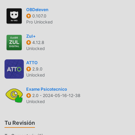
AutoZone 25.3.0 de forma gratuita, sino que también
proporciona Free mods de forma gratuita para ayudarlo a
OBDeleven
desbloquear todas las funciones de la aplicación de forma
0.107.0
gratuita. moddroid promete que todas las modificaciones
Pro Unlocked
de AutoZone no cobrarán a los usuarios ninguna tarifa y
son 100% seguras, disponibles y de instalación gratuita.
Zul+
4.12.8
Simplemente descargue el cliente moddroid, puedes
Unlocked
descargar e instalar AutoZone 25.3.0 con un solo clic. ¡Qué
estás esperando, descarga moddroid ahora!
ATTO
2.9.0
FUNCIONES CONVENIENTES
Unlocked
AutoZone Como una aplicación popular de auto-and-
Exame Psicotecnico
vehicles , sus potentes funciones han atraído a una gran
2.0 - 2024-05-16-12-38
cantidad de usuarios. En comparación con las aplicaciones
Unlocked
tradicionales de auto-and-vehicles , AutoZone proporciona
una experiencia más rica y funciones más potentes. Sólo
necesitas descargar e instalarAutoZone25.3.0, puedes
Tu Revisión
experimentar fácilmente todas las funciones, ¡y es
completamente gratis! Además, moddroid también es