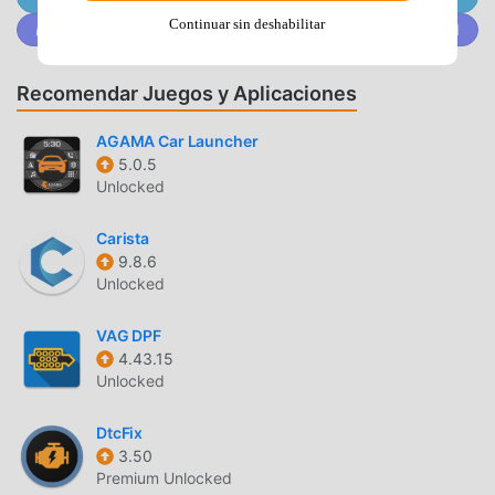
compatible auto parts.BARCODE SCANNERShopping in-
Continuar sin deshabilitar
Únete a @MODDROID.CO en la comunidad de Discord
store? Use the barcode scanner to check pricing and
specs for any part—including brake pads, batteries, or
motorcycle parts.MANAGE YOUR VEHICLESKeep track of
Recomendar Juegos y Aplicaciones
all your vehicles in one place. Track every job with Service
History, explore DIY suggestions with Repair Help, and
AGAMA Car Launcher
view full vehicle specs.Perfect for managing maintenance
5.0.5
Unlocked
across cars, trucks, or motorcycles.REWARDSTrack your
AutoZone Rewards balance directly from the home screen.
Carista
Not a member? Sign up today and start earning money
9.8.6
toward your next auto parts purchase.
Unlocked
AUTOZONEINTRODUCCIÓN
VAG DPF
4.43.15
AutoZone Como una aplicación de auto-and-vehicles muy
Unlocked
popular recientemente, ha atraído a una gran cantidad de
usuarios que aman auto-and-vehicles en todo el mundo. Si
DtcFix
deseas descargar esta aplicación, moddroid es su mejor
3.50
opción. moddroid no sólo le brinda la última versión de
Premium Unlocked