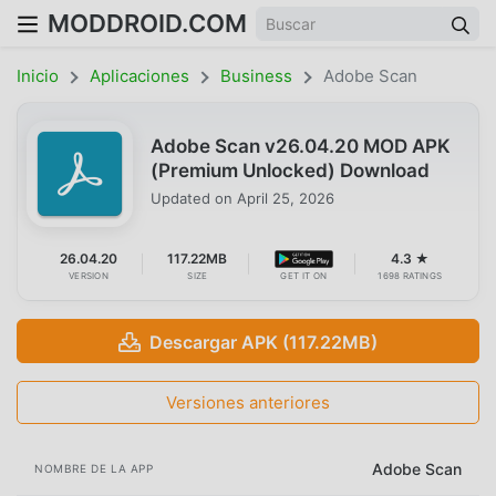
MODDROID.COM
Inicio
Aplicaciones
Business
Adobe Scan
Adobe Scan v26.04.20 MOD APK
(Premium Unlocked) Download
Updated on
April 25, 2026
26.04.20
117.22MB
4.3 ★
VERSION
SIZE
GET IT ON
1698 RATINGS
Descargar APK (117.22MB)
Versiones anteriores
Adobe Scan
NOMBRE DE LA APP