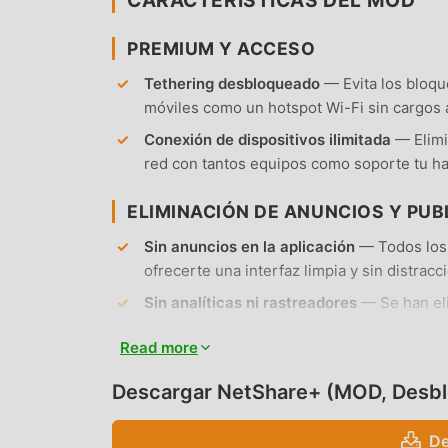
PREMIUM Y ACCESO
Tethering desbloqueado
— Evita los bloqu
móviles como un hotspot Wi-Fi sin cargos 
Conexión de dispositivos ilimitada
— Elimi
red con tantos equipos como soporte tu h
ELIMINACIÓN DE ANUNCIOS Y PUB
Sin anuncios en la aplicación
— Todos los 
ofrecerte una interfaz limpia y sin distracc
Sin analíticas ni rastreadores
— Se han eli
asegurar que tu actividad de uso compartid
Read more
No requiere root
— Se instala en cualquier
modificaciones al sistema.
Descargar NetShare+ (MOD, Desb
CARACTERÍSTICAS DE LA APP
De