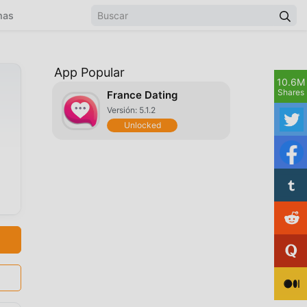
mas
App Popular
10.6M
Shares
France Dating
Versión: 5.1.2
Unlocked