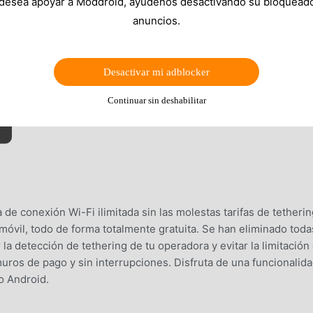
 desea apoyar a Moddroid, ayúdenos desactivando su bloquead
anuncios.
Desactivar mi adblocker
Continuar sin deshabilitar
de conexión Wi-Fi ilimitada sin las molestas tarifas de tetherin
móvil, todo de forma totalmente gratuita. Se han eliminado toda
la detección de tethering de tu operadora y evitar la limitación
muros de pago y sin interrupciones. Disfruta de una funcionalid
vo Android.