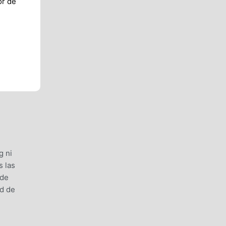
or de
g ni
s las
 de
ad de