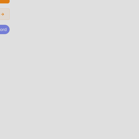
 →
ente
ord