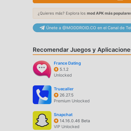
CAPACIDADES DE REPETIDOR WIFI
¿Quieres más? Explora los
mod APK más populare
Amplía el alcance
— Funciona como un repe
hacia áreas con mala recepción.
Únete a @MODDROID.CO en el Canal de Te
Puente de señal
— Crea un puente entre tu
acceso a internet sin necesidad de una cone
Recomendar Juegos y Aplicacione
FUNCIONALIDAD DE HOTSPOT
France Dating
Evade límites de tethering
— Crea un hotsp
5.1.2
evitando las restricciones de tu plan de da
Unlocked
Encriptación WPA2
— Protege tu conexión
Truecaller
autorizado de terceros.
26.27.5
Premium Unlocked
HARDWARE Y COMPATIBILIDAD
Bajo consumo de batería
— Optimizado par
Snapchat
14.16.0.46 Beta
consumo de batería durante su uso prolon
VIP Unlocked