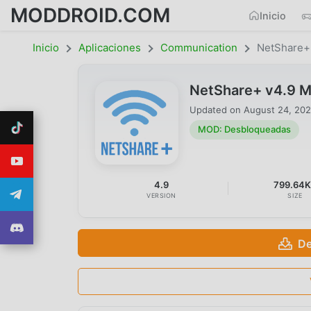
MODDROID.COM
Inicio
Inicio
Aplicaciones
Communication
NetShare+
NetShare+ v4.9 
Updated on
August 24, 20
MOD: Desbloqueadas
4.9
799.64
VERSION
SIZE
De