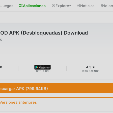
Juegos
Aplicaciones
Explore
Noticias
Idio
MOD APK (Desbloqueadas) Download
25
KB
4.3 ★
GET IT ON
1698 RATINGS
scargar APK (799.64KB)
Versiones anteriores