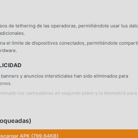
eos de tethering de las operadoras, permitiéndote usar tus dat
adicionales.
na el límite de dispositivos conectados, permitiéndote comparti
ardware.
LICIDAD
banners y anuncios intersticiales han sido eliminados para
iones.
minado los rastreadores en segundo plano y la telemetría para
o de red sea totalmente privada.
 dispositivo Android 6.0+ estándar sin necesidad de realizar
loqueadas)
scargar APK (799.64KB)