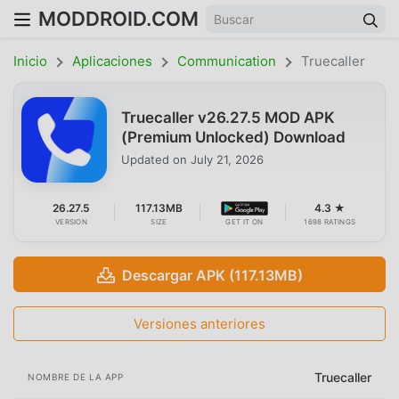
MODDROID.COM
Inicio
Aplicaciones
Communication
Truecaller
Truecaller v26.27.5 MOD APK
(Premium Unlocked) Download
Updated on
July 21, 2026
26.27.5
117.13MB
4.3 ★
VERSION
SIZE
GET IT ON
1698 RATINGS
Descargar APK (117.13MB)
Versiones anteriores
Truecaller
NOMBRE DE LA APP