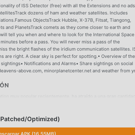
onality of ISS Detector (free) with all the Extensions and no ad
tellitesTrack dozens of ham and weather satellites. Includes
ulations.Famous ObjectsTrack Hubble, X-37B, Fitsat, Tiangong,
ts and PlanetsTrack comets as they come closer to earth and
ill tell you when and where to look for the International Space
w minutes before a pass. You will never miss a pass of the
iss the bright flashes of the iridium communication satellites. 
s are right. A clear sky is perfect for spotting.• Overview of the
sightings• Notifications and Alarms• Share sightings on social
Heavens-above.com, minorplanetcenter.net and weather from yr
IÓN
tion muy popular recientemente, ha atraído a una gran cantida
 Si deseas descargar esta aplicación, moddroid es su mejor
rsión de ISS Detector Pro 2.05.43 Pro de forma gratuita, sino q
 forma gratuita para ayudarlo a desbloquear todas las funcio
 Patched/Optimized)
romete que todas las modificaciones de ISS Detector Pro no
0% seguras, disponibles y de instalación gratuita. Simplemente
escargar APK (16.55MB)