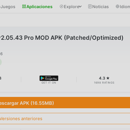
Juegos
Aplicaciones
Explore
Noticias
Idio
 v2.05.43 Pro MOD APK (Patched/Optimized)
26
B
4.3 ★
GET IT ON
1698 RATINGS
escargar APK (16.55MB)
Versiones anteriores