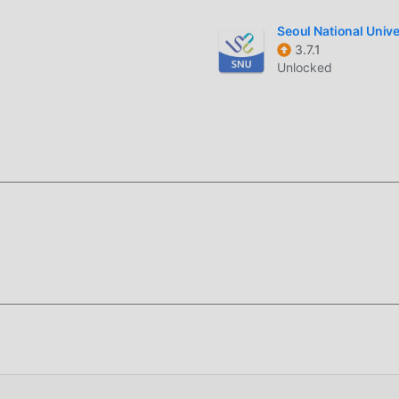
 e instalar el Patched/Optimized versión mod ISS Detector Pro
 de la comodidad que brinda ISS Detector Pro!
Seoul National Unive
3.7.1
Unlocked
para instalar la APLICACIÓN moddroid, puedes descargar
tor Pro 2.05.43 Pro en el paquete de instalación de moddroid c
ulares gratuitas esperando a jugar, que esperas, descárgalo ya