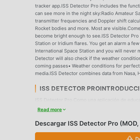
tracker app.ISS Detector Pro includes the functi
can see more in the night sky:Radio Amateur Sa
transmitter frequencies and Doppler shift calc
Rocket bodies and more. Most are visible.Come
become bright enough to see.ISS Detector Pro w
Station or Iridium flares. You get an alarm a fe
International Space Station and you will never m
Detector will also check if the weather condition
coming passes• Weather conditions for perfect 
media.ISS Detector combines data from Nasa, 
ISS DETECTOR PROINTRODUCC
ISS Detector Pro Como una aplicación de educa
usuarios que aman education en todo el mundo.
Read more
opción. moddroid no sólo le brinda la última ve
también proporciona Patched/Optimized mods de
Descargar ISS Detector Pro (MOD,
de la aplicación de forma gratuita. moddroid p
cobrarán a los usuarios ninguna tarifa y son 10
D