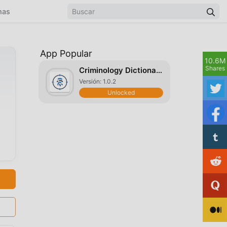
mas
App Popular
10.6M
Shares
Criminology Dictionary
Versión: 1.0.2
Unlocked