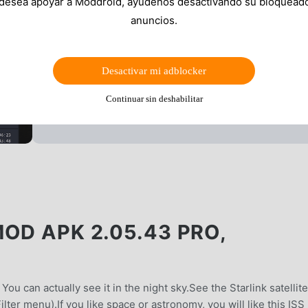
 desea apoyar a Moddroid, ayúdenos desactivando su bloquead
anuncios.
Desactivar mi adblocker
Continuar sin deshabilitar
OD APK 2.05.43 PRO,
D
ou can actually see it in the night sky.See the Starlink satellite
lter menu).If you like space or astronomy, you will like this ISS