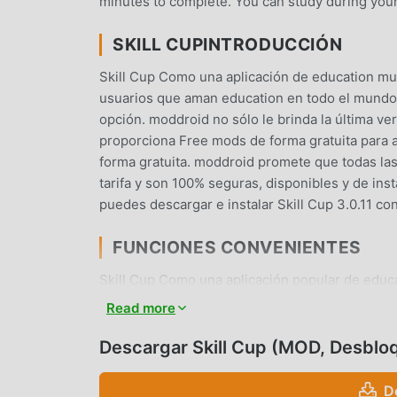
minutes to complete. You can study during your
SKILL CUPINTRODUCCIÓN
Skill Cup Como una aplicación de education muy
usuarios que aman education en todo el mundo.
opción. moddroid no sólo le brinda la última ver
proporciona Free mods de forma gratuita para a
forma gratuita. moddroid promete que todas las
tarifa y son 100% seguras, disponibles y de ins
puedes descargar e instalar Skill Cup 3.0.11 co
FUNCIONES CONVENIENTES
Skill Cup Como una aplicación popular de educa
usuarios. En comparación con las aplicaciones 
Read more
más rica y funciones más potentes. Sólo necesi
fácilmente todas las funciones, ¡y es completa
Descargar Skill Cup (MOD, Desblo
aplicación education para que los fanáticos int
encuentran en la aplicación, ¿Qué estás esper
D