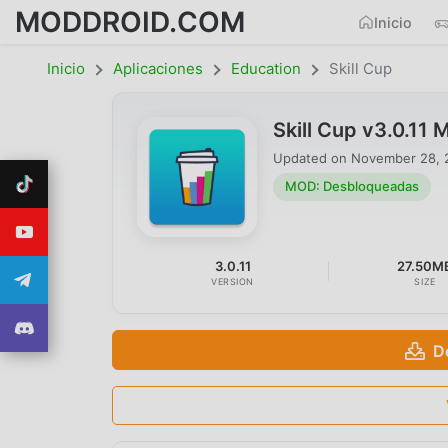
MODDROID.COM
Inicio
Inicio
Aplicaciones
Education
Skill Cup
Skill Cup v3.0.1
Updated on
November 28, 
MOD: Desbloqueadas
3.0.11
27.50M
VERSION
SIZE
D