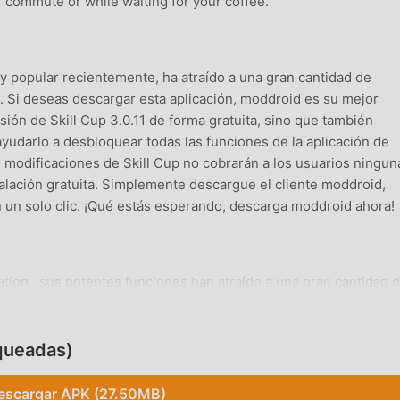
 commute or while waiting for your coffee.
 popular recientemente, ha atraído a una gran cantidad de
 Si deseas descargar esta aplicación, moddroid es su mejor
sión de Skill Cup 3.0.11 de forma gratuita, sino que también
yudarlo a desbloquear todas las funciones de la aplicación de
 modificaciones de Skill Cup no cobrarán a los usuarios ningun
talación gratuita. Simplemente descargue el cliente moddroid,
n un solo clic. ¡Qué estás esperando, descarga moddroid ahora!
tion , sus potentes funciones han atraído a una gran cantidad 
tradicionales de education , Skill Cup proporciona una experien
tas descargar e instalarSkill Cup3.0.11, puedes experimentar
mente gratis! Además, moddroid también es compatible con la
queadas)
ercambien experiencias entre ellos, compartan la felicidad que
ando? Ven y descárgalo ahora.
escargar APK (27.50MB)