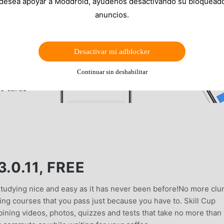
 desea apoyar a Moddroid, ayúdenos desactivando su bloquead
anuncios.
Desactivar mi adblocker
Continuar sin deshabilitar
.0.11, FREE
 studying nice and easy as it has never been before!No more cl
ng courses that you pass just because you have to. Skill Cup
ining videos, photos, quizzes and tests that take no more than