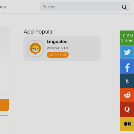
mas
App Popular
10.6M
Shares
Lingualeo
Versión: 5.1.9
Unlocked