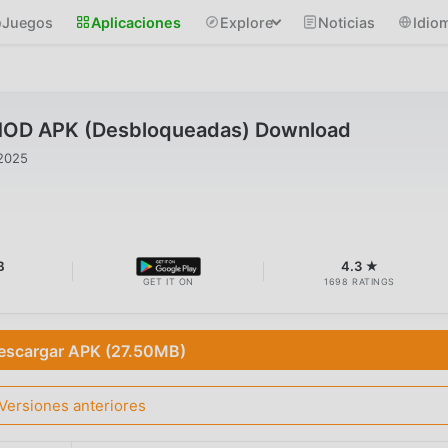
Juegos
Aplicaciones
Explore
Noticias
Idio
1 MOD APK (Desbloqueadas) Download
2025
B
4.3 ★
GET IT ON
1698 RATINGS
escargar APK (27.50MB)
Versiones anteriores