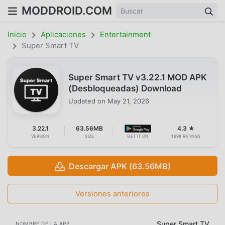
MODDROID.COM
Inicio
Aplicaciones
Entertainment
Super Smart TV
Super Smart TV v3.22.1 MOD APK
(Desbloqueadas) Download
Updated on
May 21, 2026
3.22.1
63.56MB
4.3 ★
VERSION
SIZE
GET IT ON
1698 RATINGS
Descargar APK (63.56MB)
Versiones anteriores
Super Smart TV
NOMBRE DE LA APP