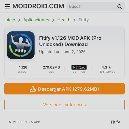
MODDROID.COM
Inicio
Aplicaciones
Health
Fitify
Fitify v1.126 MOD APK (Pro
Unlocked) Download
Updated on
June 2, 2026
1.126
279.62MB
4.3 ★
VERSION
SIZE
GET IT ON
1698 RATINGS
Descargar APK (279.62MB)
Versiones anteriores
Fitify
NOMBRE DE LA APP