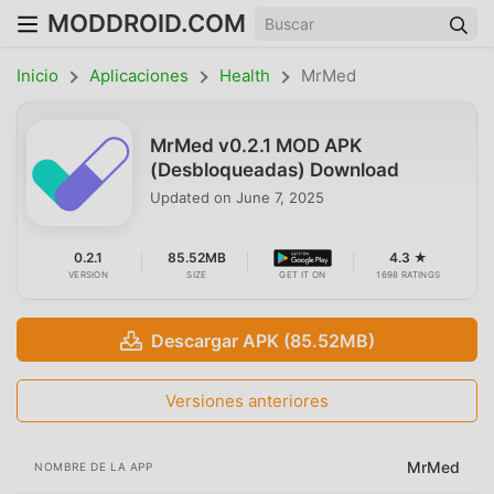
MODDROID.COM
Inicio
Aplicaciones
Health
MrMed
MrMed v0.2.1 MOD APK
(Desbloqueadas) Download
Updated on
June 7, 2025
0.2.1
85.52MB
4.3 ★
VERSION
SIZE
GET IT ON
1698 RATINGS
Descargar APK (85.52MB)
Versiones anteriores
MrMed
NOMBRE DE LA APP