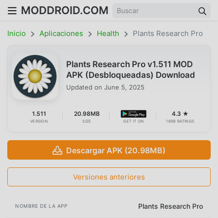
MODDROID.COM
Inicio
Aplicaciones
Health
Plants Research Pro
Plants Research Pro v1.511 MOD
APK (Desbloqueadas) Download
Updated on
June 5, 2025
1.511
20.98MB
4.3 ★
VERSION
SIZE
GET IT ON
1698 RATINGS
Descargar APK (20.98MB)
Versiones anteriores
Plants Research Pro
NOMBRE DE LA APP