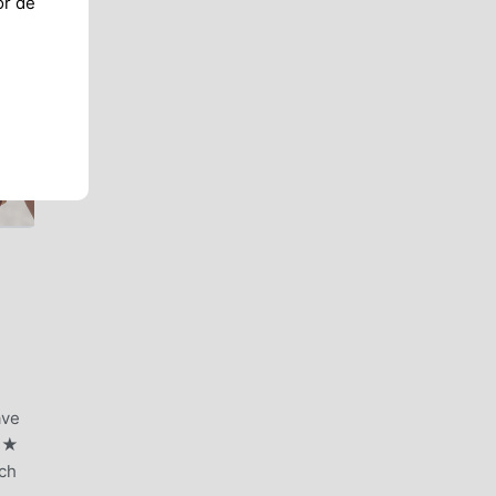
or de
ave
ks★
uch