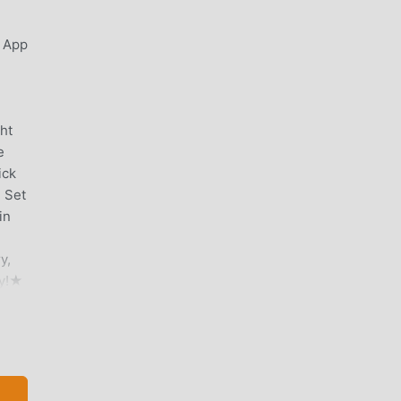
s App
ght
e
ick
. Set
in
y,
ay!★