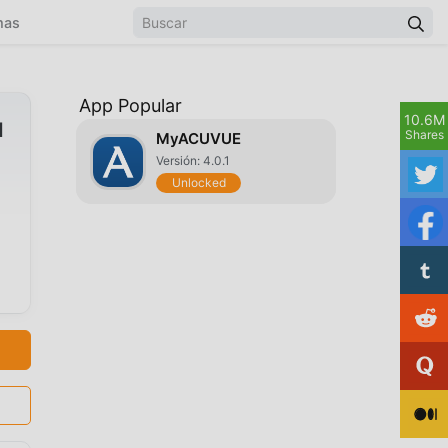
mas
App Popular
10.6M
d
Shares
MyACUVUE
Versión: 4.0.1
Unlocked