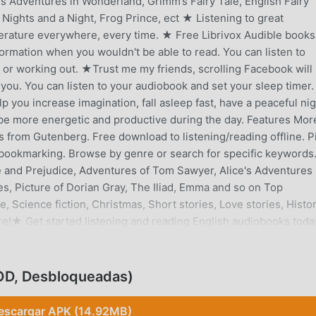
's Adventures in Wonderland, Grimm’s Fairy Tale, English Fairy
Nights and a Night, Frog Prince, ect ★ Listening to great
terature everywhere, every time. ★ Free Librivox Audible book
formation when you wouldn't be able to read. You can listen to
or working out. ★Trust me my friends, scrolling Facebook will
 you. You can listen to your audiobook and set your sleep timer.
elp you increase imagination, fall asleep fast, have a peaceful ni
l be more energetic and productive during the day. Features Mor
s from Gutenberg. Free download to listening/reading offline. P
, bookmarking. Browse by genre or search for specific keywords
 and Prejudice, Adventures of Tom Sawyer, Alice's Adventures 
s, Picture of Dorian Gray, The Iliad, Emma and so on Top
 Science fiction, Christmas, Short stories, Love stories, Histor
re!★ Get started listening and reading English audiobooks tod
oject free Audio Books LibriVox and Project Gutenberg for their
OD, Desbloqueadas)
CCIÓN
escargar APK (14.92MB)
e muy popular recientemente, ha atraído a una gran cantidad de