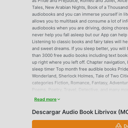
as Pride and Prejudice, Romeo and Juliet, Alice
Tales, New Arabian Nights, Book of a Thousand 
audiobooks and you can immerse yourself in li
allows you to multitask and consume a lot of in
audiobooks when you are driving, doing chores 
never help you fall asleep but our App can help
Listening to classic books and fairy tales will h
and sweet dreams. If you sleep better, you wil
than 3000 free audio books including text book
up right where you left off. Chapter navigation
sleep timer Top month free audible books Pride
Wonderland, Sherlock Holmes, Tale of Two Citie
categories Fiction, Romance, Fantasy, Adventure,
Poems, Poetry, Travel, Detective, and many mo
We would like to thank all volunteers on the Pr
Read more
amazing work.
Descargar Audio Book Librivox (M
AUDIO BOOK LIBRIVOXINTRODU
D
Audio Book Librivox Como una aplicación de lif