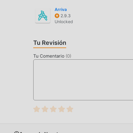
moddroid no sólo proporciona Audio Book Libriv
versión mod, brindándole funciones Free de for
Arriva
2.9.3
Librivox 2.8.6 con la funcionalidad más comple
Unlocked
manualmente por moddroid, es 100% gratuito y 
cliente, puede descargar e instalar el Free vers
de la comodidad que brinda Audio Book Librivo
Tu Revisión
DESCARGAR AHORA
Tu Comentario
(
0
)
Simplemente haz clic en el botón de descarga 
directamente la versión mod gratuita Audio Boo
solo clic, y hay más aplicaciones de mod popula