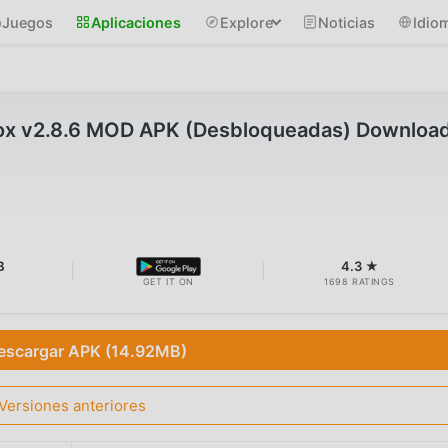
Juegos
Aplicaciones
Explore
Noticias
Idio
vox v2.8.6 MOD APK (Desbloqueadas) Downloa
B
4.3 ★
GET IT ON
1698 RATINGS
escargar APK (14.92MB)
Versiones anteriores