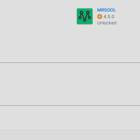
ox 2.8.6 original completamente gratis, sino que también adjun
ma gratuita, puedes experimentar el nivel más alto de Audio B
MRSOOL
4.5.0
ta. Además, todas las modificaciones han sido autenticadas
Unlocked
está disponible. Ahora, sólo necesitas descargar moddroid al
ión mod Audio Book Librivox 2.8.6 con un solo clic, y luego disf
x!
para instalar la APLICACIÓN moddroid, puedes descargar
k Librivox 2.8.6 en el paquete de instalación de moddroid con 
res gratuitas esperando a jugar, que esperas, descárgalo ya!