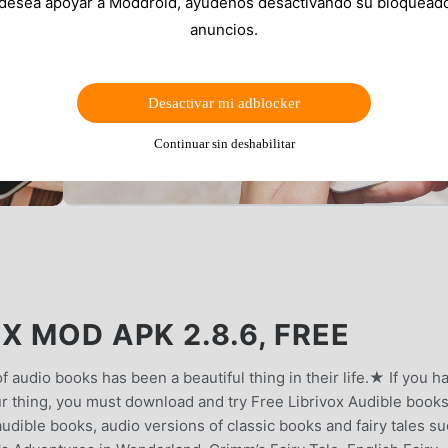
 desea apoyar a Moddroid, ayúdenos desactivando su bloquead
anuncios.
Desactivar mi adblocker
Continuar sin deshabilitar
X MOD APK 2.8.6, FREE
 audio books has been a beautiful thing in their life.★ If you h
ur thing, you must download and try Free Librivox Audible boo
udible books, audio versions of classic books and fairy tales s