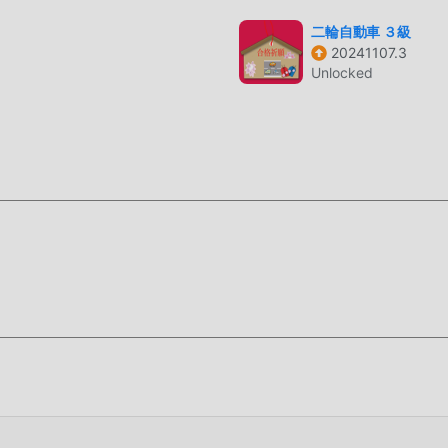
s esperando a jugar, que esperas, descárgalo ya!
二輪自動車 ３級
20241107.3
Unlocked