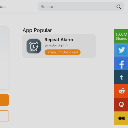
mas
App Popular
10.6M
Shares
Repeat Alarm
Versión: 2.13.0
Premium Unlocked