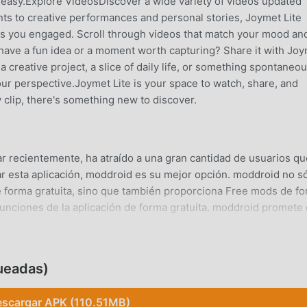
easy.Explore VideosDiscover a wide variety of videos updated
nts to creative performances and personal stories, Joymet Lite
ps you engaged. Scroll through videos that match your mood an
have a fun idea or a moment worth capturing? Share it with Jo
a creative project, a slice of daily life, or something spontaneou
ur perspective.Joymet Lite is your space to watch, share, and
clip, there's something new to discover.
r recientemente, ha atraído a una gran cantidad de usuarios qu
r esta aplicación, moddroid es su mejor opción. moddroid no s
de forma gratuita, sino que también proporciona Free mods de f
 funciones de la aplicación de forma gratuita. moddroid promete
 a los usuarios ninguna tarifa y son 100% seguras, disponibles
 cliente moddroid, puedes descargar e instalar CrushU 1.59.00 
oddroid ahora!
ueadas)
scargar APK (110.51MB)