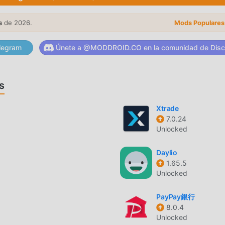
us potentes funciones han atraído a una gran cantidad de usuari
es de life , CrushU proporciona una experiencia más rica y
s
de 2026.
Mods Populares
gar e instalarCrushU1.59.00, puedes experimentar fácilmente t
más, moddroid también es compatible con la aplicación life para
legram
Únete a @MODDROID.CO en la comunidad de Disc
llos, compartan la felicidad que encuentran en la aplicación, ¿
s
iginal completamente gratis, sino que también adjunta la vers
Xtrade
7.0.24
ita, puedes experimentar el nivel más alto de CrushU 1.59.00 
Unlocked
las modificaciones han sido autenticadas manualmente por
Ahora, sólo necesitas descargar moddroid al cliente, puede
Daylio
 1.59.00 con un solo clic, y luego disfrutar de la comodidad qu
1.65.5
Unlocked
PayPay銀行
8.0.4
para instalar la APLICACIÓN moddroid, puedes descargar
Unlocked
9.00 en el paquete de instalación de moddroid con un solo clic