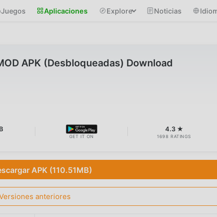
Juegos
Aplicaciones
Explore
Noticias
Idio
 MOD APK (Desbloqueadas) Download
B
4.3 ★
GET IT ON
1698 RATINGS
scargar APK (110.51MB)
Versiones anteriores