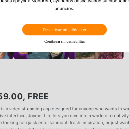
 desea apoyar a Moddroid, ayúdenos desactivando su bloquead
anuncios.
Desactivar mi adblocker
Continuar sin deshabilitar
9.00, FREE
 is a video streaming app designed for anyone who wants to wa
ve interface, Joymet Lite lets you dive into a world of creativity
 looking for quick entertainment, fresh inspiration, or just want