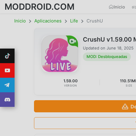
MODDROID.COM
Inicio
Inicio
Aplicaciones
Life
CrushU
CrushU v1.59.00
Updated on
June 18, 2025
MOD: Desbloqueadas
1.59.00
110.51M
VERSION
SIZE
De