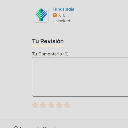
hay más aplicaciones de mod populares gratuita
FundsIndia
7.16
Unlocked
Tu Revisión
Tu Comentario
(
0
)