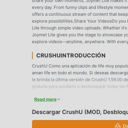
share your own moments, Joymet Lite makes it 
every day. From funny clips and lifestyle mome
offers a continuous stream of content that kee
explore possibilities.Share Your VideosDo you 
Lite through simple video uploads. Whether it's 
Joymet Lite gives you the stage to showcase yo
explore videos—anytime, anywhere. With every 
CRUSHUINTRODUCCIÓN
CrushU Como una aplicación de life muy popula
aman life en todo el mundo. Si deseas descarga
le brinda la última versión de CrushU 1.59.00 
gratuita para ayudarlo a desbloquear todas las
todas las modificaciones de CrushU no cobrarán
Read more
instalación gratuita. Simplemente descargue el
un solo clic. ¡Qué estás esperando, descarga m
Descargar CrushU (MOD, Desbloq
FUNCIONES CONVENIENTES
De