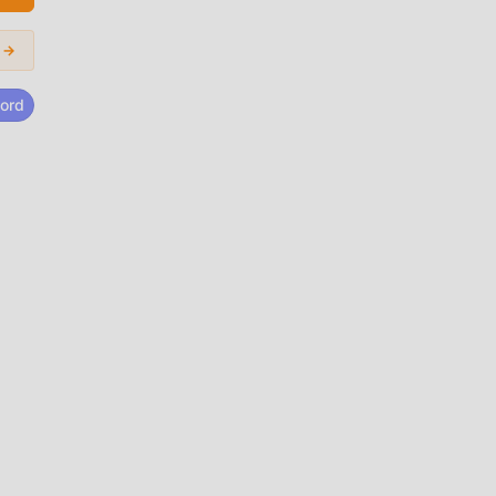
os.
 →
odas
 que
ord
Qué
ión
con
e
, y