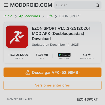
MODDROID.COM
Inicio
Aplicaciones
Life
EZON SPORT
EZON SPORT v1.5.3-25120201
MOD APK (Desbloqueadas)
Download
Updated on
December 14, 2025
1.5.3-25120201
52.96MB
4.3 ★
VERSION
SIZE
GET IT ON
1698 RATINGS
Descargar APK (52.96MB)
Versiones anteriores
EZON SPORT
NOMBRE DE LA APP