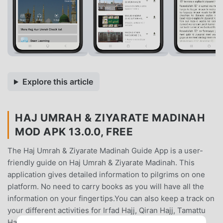
Explore this article
HAJ UMRAH & ZIYARATE MADINAH
MOD APK 13.0.0, FREE
The Haj Umrah & Ziyarate Madinah Guide App is a user-
friendly guide on Haj Umrah & Ziyarate Madinah. This
application gives detailed information to pilgrims on one
platform. No need to carry books as you will have all the
information on your fingertips.You can also keep a track on
your different activities for Irfad Hajj, Qiran Hajj, Tamattu
Hajj and Umrah.The pilgrims are earnestly requested to