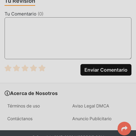
Tu Revisión
la versión mod gratuita Haj Umrah & Ziyarate Madinah
Tu Comentario
(
0
)
13.0.0 en el paquete de instalación de moddroid con un
solo clic, y hay más aplicaciones de mod populares
gratuitas esperando a jugar, que esperas, descárgalo ya!
Enviar Comentario
Acerca de Nosotros
Términos de uso
Aviso Legal DMCA
Contáctanos
Anuncio Publicitario