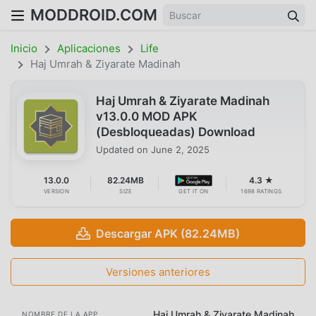
MODDROID.COM
Inicio
Aplicaciones
Life
Haj Umrah & Ziyarate Madinah
Haj Umrah & Ziyarate Madinah
v13.0.0 MOD APK
(Desbloqueadas) Download
Updated on
June 2, 2025
13.0.0
82.24MB
4.3 ★
VERSION
SIZE
GET IT ON
1698 RATINGS
Descargar APK (82.24MB)
Versiones anteriores
Haj Umrah & Ziyarate Madinah
NOMBRE DE LA APP