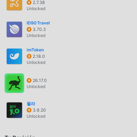
2.7.38
Unlocked
MODIFICACIÓN ÚNICA
moddroid no sólo proporciona Haj Umrah & Ziyarate
ID90 Travel
3.70.3
Madinah 13.0.0 original completamente gratis, sino que
Unlocked
también adjunta la versión mod, brindándole funciones
Free de forma gratuita, puedes experimentar el nivel más
imToken
alto de Haj Umrah & Ziyarate Madinah 13.0.0 con la
2.18.0
funcionalidad más completa. Además, todas las
Unlocked
modificaciones han sido autenticadas manualmente por
moddroid, es 100% gratuito y está disponible. Ahora, sólo
26.17.0
necesitas descargar moddroid al cliente, puede descargar
Unlocked
e instalar el Free versión mod Haj Umrah & Ziyarate
Madinah 13.0.0 con un solo clic, y luego disfrutar de la
comodidad que brinda Haj Umrah & Ziyarate Madinah!
윌라
3.9.20
Unlocked
DESCARGAR AHORA
Simplemente haz clic en el botón de descarga para instalar
la APLICACIÓN moddroid, puedes descargar directamente