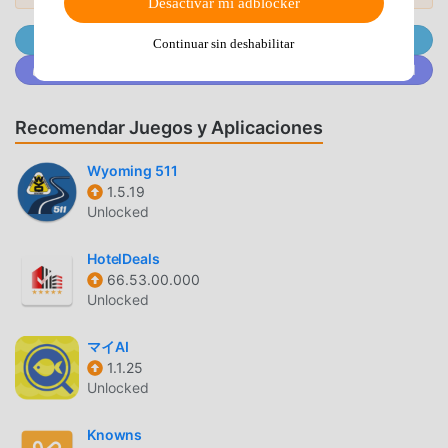
Desactivar mi adblocker
descargue el cliente moddroid, puedes descargar e
Únete a @MODDROID.CO en el Canal de Telegram
instalar Haj Umrah & Ziyarate Madinah 13.0.0 con un solo
Continuar sin deshabilitar
clic. ¡Qué estás esperando, descarga moddroid ahora!
Únete a @MODDROID.CO en la comunidad de Discord
FUNCIONES CONVENIENTES
Recomendar Juegos y Aplicaciones
Haj Umrah & Ziyarate Madinah Como una aplicación
Wyoming 511
popular de life , sus potentes funciones han atraído a una
1.5.19
gran cantidad de usuarios. En comparación con las
Unlocked
aplicaciones tradicionales de life , Haj Umrah & Ziyarate
Madinah proporciona una experiencia más rica y funciones
HotelDeals
más potentes. Sólo necesitas descargar e instalarHaj
66.53.00.000
Umrah & Ziyarate Madinah13.0.0, puedes experimentar
Unlocked
fácilmente todas las funciones, ¡y es completamente gratis!
Además, moddroid también es compatible con la aplicación
マイAI
life para que los fanáticos intercambien experiencias entre
1.1.25
Unlocked
ellos, compartan la felicidad que encuentran en la
aplicación, ¿Qué estás esperando? Ven y descárgalo
Knowns
ahora.