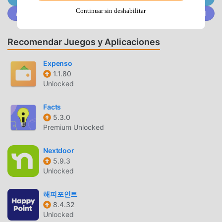
dump station maps, EV charging maps, a roadtrip planner,
Continuar sin deshabilitar
Únete a @MODDROID.CO en la comunidad de Discord
and more.• NO MEMBERSHIP FEES: The Hipcamp app is
free to use. For everyone. Forever.❤️ SHARE YOUR
FEEDBACK• 24/7 support from real people based in the
Recomendar Juegos y Aplicaciones
U.S. and Australia.• Love the Hipcamp app and community?
Please leave a five-star review!• Questions? Get in touch
Expenso
at hipca.mp/supportHipcamp is the go-to app for frequent
1.1.80
Unlocked
campers in America. Proudly featured in Truck Camper
Magazine, RV Business, Outside Magazine, 7x7, Lonely
Facts
Planet, Field Mag, Woodall's, The New York Times, the
5.3.0
New Yorker, the Washington Post, Fast Company, Condé
Premium Unlocked
Nast Traveler, USA Today, and more.
Nextdoor
HIPCAMPINTRODUCCIÓN
5.9.3
Unlocked
Hipcamp Como una aplicación de life muy popular
recientemente, ha atraído a una gran cantidad de usuarios
해피포인트
que aman life en todo el mundo. Si deseas descargar esta
8.4.32
aplicación, moddroid es su mejor opción. moddroid no sólo
Unlocked