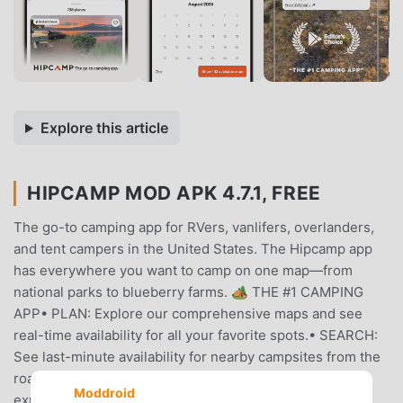
Explore this article
HIPCAMP MOD APK 4.7.1, FREE
The go-to camping app for RVers, vanlifers, overlanders,
and tent campers in the United States. The Hipcamp app
has everywhere you want to camp on one map—from
national parks to blueberry farms. 🏕️ THE #1 CAMPING
APP• PLAN: Explore our comprehensive maps and see
real-time availability for all your favorite spots.• SEARCH:
See last-minute availability for nearby campsites from the
road.• DISCOVER: Find everything from one-of-a-kind
Moddroid
experiences on farms and ranches to well equipped RV