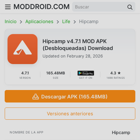
MODDROID.COM
Inicio
Aplicaciones
Life
Hipcamp
Hipcamp v4.7.1 MOD APK
(Desbloqueadas) Download
Updated on
February 28, 2026
4.7.1
165.48MB
4.3 ★
VERSION
SIZE
GET IT ON
1698 RATINGS
Descargar APK (165.48MB)
Versiones anteriores
Hipcamp
NOMBRE DE LA APP