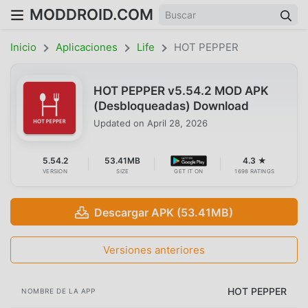
MODDROID.COM
Inicio
Aplicaciones
Life
HOT PEPPER
HOT PEPPER v5.54.2 MOD APK
(Desbloqueadas) Download
Updated on
April 28, 2026
5.54.2
53.41MB
4.3 ★
VERSION
SIZE
GET IT ON
1698 RATINGS
Descargar APK (53.41MB)
Versiones anteriores
HOT PEPPER
NOMBRE DE LA APP