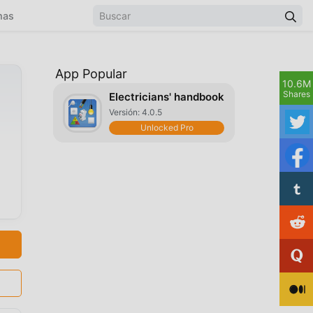
mas
App Popular
10.6M
Shares
Electricians' handbook
Versión: 4.0.5
Unlocked Pro