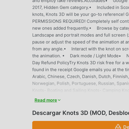
and employ fake reviews.Accolades• Google P
2017, Hidden Gem category.• Included in Scou
knots, Knots 3D will be your go-to reference
PERMISSIONS REQUIRED! Completely self conta
new ones added frequently.• Browse by cat
Landscape and portrait modes and full screen (
pause or adjust the speed of the animation at 
from any angle.• Interact with the knot on scr
the animation. • Dark mode / Light Mode• No 
Day Refund PolicyTry Knots 3D risk free for a w
found in the receipt Google emails you at the 
Arabic, Chinese, Czech, Danish, Dutch, Finnish
Norwegian, Polish, Portuguese, Russian, Spanis
Knots- Boating and Sailing Knots- Camping Kno
Knots- Fishing Knots- Military Knots- Pioneer
Read more
and Film KnotsTypes:- Bends- Binding Knots- F
Stopper KnotsThe complete list of knots: https
Descargar Knots 3D (MOD, Desbl
anyone who wants to learn how to tie knots for 
experienced knot-tyer, Knots 3D has everythin
De