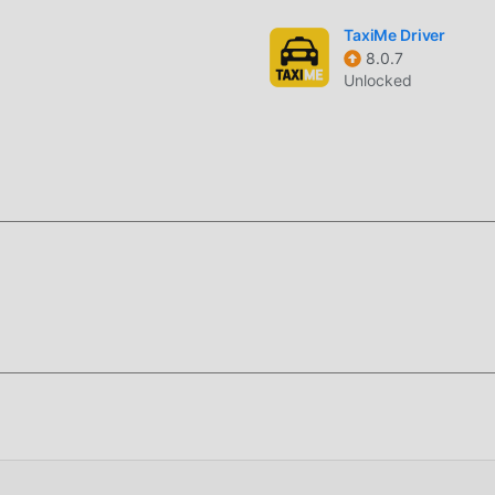
TaxiMe Driver
8.0.7
Unlocked
riginal completamente gratis, sino que también adjunta la versi
ita, puedes experimentar el nivel más alto de Knots 3D 11.2.1 
las modificaciones han sido autenticadas manualmente por
Ahora, sólo necesitas descargar moddroid al cliente, puede
3D 11.2.1 con un solo clic, y luego disfrutar de la comodidad qu
para instalar la APLICACIÓN moddroid, puedes descargar
1.2.1 en el paquete de instalación de moddroid con un solo clic,
s esperando a jugar, que esperas, descárgalo ya!