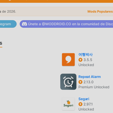
s
de 2026.
Mods Populares
ar recientemente, ha atraído a una gran cantidad de usuarios 
legram
Únete a @MODDROID.CO en la comunidad de Disc
r esta aplicación, moddroid es su mejor opción. moddroid no s
de forma gratuita, sino que también proporciona Free mods de f
 funciones de la aplicación de forma gratuita. moddroid promete
s
án a los usuarios ninguna tarifa y son 100% seguras, disponible
el cliente moddroid, puedes descargar e instalar Knots 3D 11.2
여행박사
3.5.5
ga moddroid ahora!
Unlocked
Repeat Alarm
 sus potentes funciones han atraído a una gran cantidad de
2.13.0
Premium Unlocked
tradicionales de life , Knots 3D proporciona una experiencia má
descargar e instalarKnots 3D11.2.1, puedes experimentar fácilm
Segari
s! Además, moddroid también es compatible con la aplicación lif
2.97.1
s entre ellos, compartan la felicidad que encuentran en la
Unlocked
rgalo ahora.