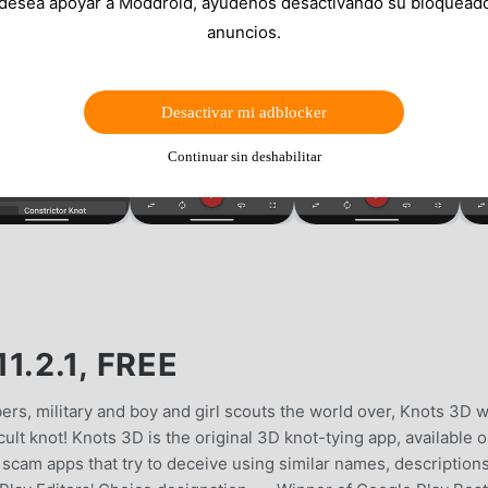
 desea apoyar a Moddroid, ayúdenos desactivando su bloquead
anuncios.
Desactivar mi adblocker
Continuar sin deshabilitar
.2.1, FREE
bers, military and boy and girl scouts the world over, Knots 3D wi
cult knot! Knots 3D is the original 3D knot-tying app, available 
scam apps that try to deceive using similar names, description