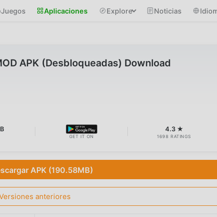
Juegos
Aplicaciones
Explore
Noticias
Idio
 MOD APK (Desbloqueadas) Download
MB
4.3 ★
GET IT ON
1698 RATINGS
scargar APK (190.58MB)
Versiones anteriores