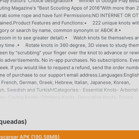
lay Editors' Choice designation• Winner of Google Play Best
ting Magazine's "Best Scouting Apps of 2016"With more than 
! Grab some rope and have fun! Permissions:NO INTERNET OR O
ined.Product Features and Functions:• 222 unique knots wit
egory or search by name, common synonym or ABOK #.•
zoom in to see greater detail).• Watch knots tie themselves a
any time .• Rotate knots in 360 degree, 3D views to study the
een by "scrubbing" your finger over the knot to advance or rew
advertisements. No in-app purchases. No subscriptions. Ever
eek. If you would like to request a refund, send the order numb
time of purchase to our support email address.Languages:English
, French, German, Greek, Hebrew, Italian, Japanese, Korean,
h, Swedish and Turkish!Categories:- Essential Knots- Arborist
ts- Caving Knots- Climbing Knots- Decorative Knots- Diving
ing- Rope Care- Scouting Knots- Search and Rescue (SAR)- The
riction Hitches- Hitches- Lashings- Loop Knots- Quick Release
://knots3d.com/en/complete-listKnots 3D is the perfect app for
oqueadas)
fishing, climbing, and boating. Whether you're a beginner or an
g you need to become an expert. Download it now and start
scargar APK (190.58MB)