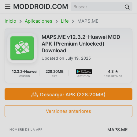
MODDROID.COM
Inicio
Aplicaciones
Life
MAPS.ME
MAPS.ME v12.3.2-Huawei MOD
APK (Premium Unlocked)
Download
Updated on
July 19, 2025
12.3.2-Huawei
228.20MB
4.3 ★
VERSION
SIZE
GET IT ON
1698 RATINGS
Descargar APK (228.20MB)
Versiones anteriores
MAPS.ME
NOMBRE DE LA APP