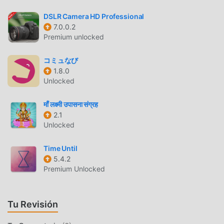
desbloquear todas las funciones de la aplicación de forma
gratuita. moddroid promete que todas las modificaciones
DSLR Camera HD Professional
de MAPS.ME no cobrarán a los usuarios ninguna tarifa y
7.0.0.2
Premium unlocked
son 100% seguras, disponibles y de instalación gratuita.
Simplemente descargue el cliente moddroid, puedes
コミュなび
descargar e instalar MAPS.ME 12.3.2-Huawei con un solo
1.8.0
clic. ¡Qué estás esperando, descarga moddroid ahora!
Unlocked
FUNCIONES CONVENIENTES
माँ लक्ष्मी उपासना संग्रह
2.1
MAPS.ME Como una aplicación popular de life , sus
Unlocked
potentes funciones han atraído a una gran cantidad de
usuarios. En comparación con las aplicaciones
Time Until
tradicionales de life , MAPS.ME proporciona una
5.4.2
experiencia más rica y funciones más potentes. Sólo
Premium Unlocked
necesitas descargar e instalarMAPS.ME12.3.2-Huawei,
puedes experimentar fácilmente todas las funciones, ¡y es
completamente gratis! Además, moddroid también es
Tu Revisión
compatible con la aplicación life para que los fanáticos