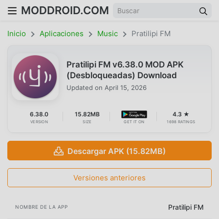
MODDROID.COM
Inicio
Aplicaciones
Music
Pratilipi FM
Pratilipi FM v6.38.0 MOD APK
(Desbloqueadas) Download
Updated on
April 15, 2026
6.38.0
15.82MB
4.3 ★
VERSION
SIZE
GET IT ON
1698 RATINGS
Descargar APK (15.82MB)
Versiones anteriores
Pratilipi FM
NOMBRE DE LA APP