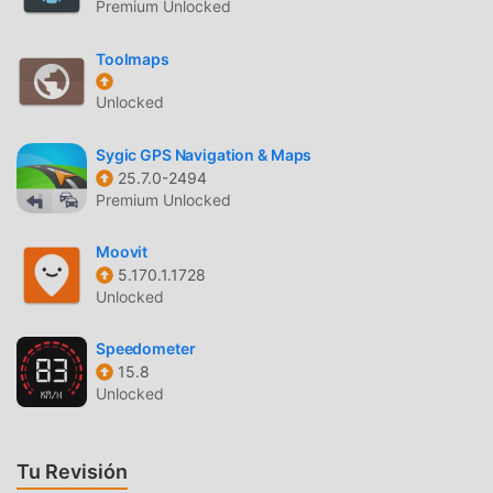
solo clic, y luego disfrutar de la comodidad que brinda
Premium Unlocked
Coopertaxi Go!
Toolmaps
DESCARGAR AHORA
Unlocked
Simplemente haz clic en el botón de descarga para instalar
la APLICACIÓN moddroid, puedes descargar directamente
Sygic GPS Navigation & Maps
la versión mod gratuita Coopertaxi Go 8.5.1 en el paquete
25.7.0-2494
Premium Unlocked
de instalación de moddroid con un solo clic, y hay más
aplicaciones de mod populares gratuitas esperando a
Moovit
jugar, que esperas, descárgalo ya!
5.170.1.1728
Unlocked
Speedometer
15.8
Unlocked
Tu Revisión