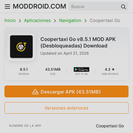
MODDROID.COM
Inicio
Aplicaciones
Navigation
Coopertaxi Go
Coopertaxi Go v8.5.1 MOD APK
(Desbloqueadas) Download
Updated on
April 21, 2026
8.5.1
43.51MB
4.3 ★
VERSION
SIZE
GET IT ON
1698 RATINGS
Descargar APK (43.51MB)
Versiones anteriores
Coopertaxi Go
NOMBRE DE LA APP