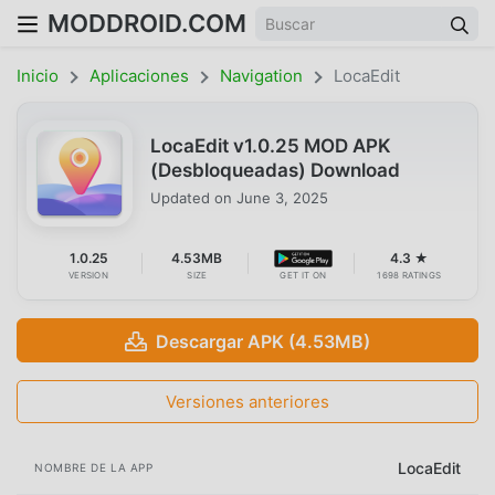
MODDROID.COM
Inicio
Aplicaciones
Navigation
LocaEdit
LocaEdit v1.0.25 MOD APK
(Desbloqueadas) Download
Updated on
June 3, 2025
1.0.25
4.53MB
4.3 ★
VERSION
SIZE
GET IT ON
1698 RATINGS
Descargar APK (4.53MB)
Versiones anteriores
LocaEdit
NOMBRE DE LA APP