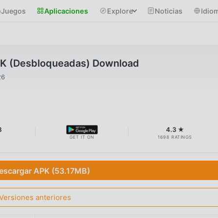
Juegos
Aplicaciones
Explore
Noticias
Idio
PK (Desbloqueadas) Download
26
B
4.3 ★
GET IT ON
1698 RATINGS
escargar APK (53.17MB)
Versiones anteriores