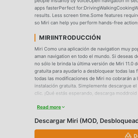
people instantly by voiceOpen navigation in se
apps fasterPerfect for:DrivingWalkingCookingW
results. Less screen time.Some features require
so Miri can help you perform hands-free actions
MIRIINTRODUCCIÓN
Miri Como una aplicación de navigation muy pop
aman navigation en todo el mundo. Si deseas d
no sólo le brinda la última versión de Miri 11.
gratuita para ayudarlo a desbloquear todas las
todas las modificaciones de Miri no cobrarán a 
instalación gratuita. Simplemente descargue el 
clic. ¡Qué estás esperando, descarga moddroid
Read more
FUNCIONES CONVENIENTES
Miri Como una aplicación popular de navigation
Descargar Miri (MOD, Desbloquea
usuarios. En comparación con las aplicaciones 
rica y funciones más potentes. Sólo necesitas 
D