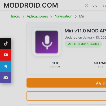
MODDROID.COM
Inicio
Inicio
Aplicaciones
Navigation
Miri
Miri v11.0 MOD A
Updated on
January 13, 20
MOD: Desbloqueadas
11.0
53.17M
VERSION
SIZE
D