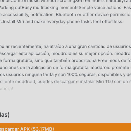
condsControl music without scrollingSet reminders naturallyLa
orking outBusy multitasking momentsSimple voice actions. Fas
 accessibility, notification, Bluetooth or other device permissi
.Install Miri and make everyday phone tasks feel effortless.
ular recientemente, ha atraído a una gran cantidad de usuario
escargar esta aplicación, moddroid es su mejor opción. moddro
0 de forma gratuita, sino que también proporciona Free mods de 
 funciones de la aplicación de forma gratuita. moddroid promete
los usuarios ninguna tarifa y son 100% seguras, disponibles y d
cliente moddroid, puedes descargar e instalar Miri 11.0 con un 
 ahora!
 , sus potentes funciones han atraído a una gran cantidad de
das)
tradicionales de navigation , Miri proporciona una experiencia 
descargar e instalarMiri11.0, puedes experimentar fácilmente to
escargar APK (53.17MB)