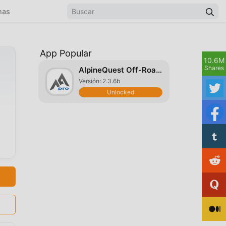
mas
App Popular
10.6M
Shares
AlpineQuest Off-Road Explorer
Versión: 2.3.6b
Unlocked