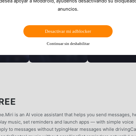
 desea apoyar a Moddroid, ayúdenos desactivando su bloquead
anuncios.
Desactivar mi adblocker
Continuar sin deshabilitar
FREE
ne.Miri is an AI voice assistant that helps you send messages, h
 play music, set reminders and launch apps — with simple voice
ply to messages without typingHear messages while drivingCa