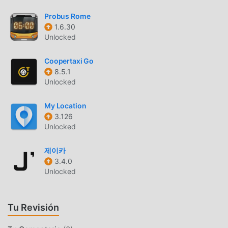
¿Qué estás esperando? Ven y descárgalo ahora.
Probus Rome
1.6.30
MODIFICACIÓN ÚNICA
Unlocked
moddroid no sólo proporciona TMBApp 20.35.0 original
completamente gratis, sino que también adjunta la versión
Coopertaxi Go
8.5.1
mod, brindándole funciones Free de forma gratuita,
Unlocked
puedes experimentar el nivel más alto de TMBApp 20.35.0
con la funcionalidad más completa. Además, todas las
My Location
modificaciones han sido autenticadas manualmente por
3.126
moddroid, es 100% gratuito y está disponible. Ahora, sólo
Unlocked
necesitas descargar moddroid al cliente, puede descargar
e instalar el Free versión mod TMBApp 20.35.0 con un
제이카
solo clic, y luego disfrutar de la comodidad que brinda
3.4.0
TMBApp!
Unlocked
DESCARGAR AHORA
Tu Revisión
Simplemente haz clic en el botón de descarga para instalar
la APLICACIÓN moddroid, puedes descargar directamente