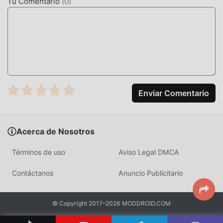
Tu Comentario
(
0
)
la versión mod gratuita TMBApp 20.35.0 en el paquete de
instalación de moddroid con un solo clic, y hay más
aplicaciones de mod populares gratuitas esperando a
jugar, que esperas, descárgalo ya!
Enviar Comentario
Acerca de Nosotros
Términos de uso
Aviso Legal DMCA
Contáctanos
Anuncio Publicitario
© Copyright 2017–2026 MODDROID.COM