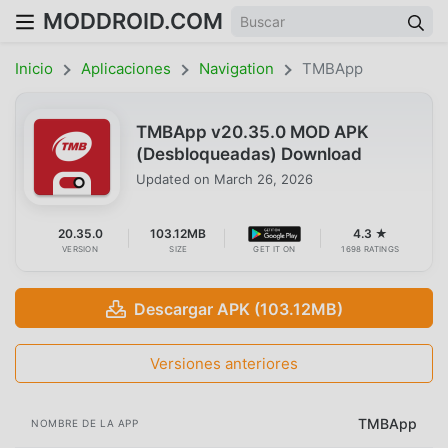
MODDROID.COM
Inicio
Aplicaciones
Navigation
TMBApp
TMBApp v20.35.0 MOD APK
(Desbloqueadas) Download
Updated on
March 26, 2026
20.35.0
103.12MB
4.3 ★
VERSION
SIZE
GET IT ON
1698 RATINGS
Descargar APK (103.12MB)
Versiones anteriores
TMBApp
NOMBRE DE LA APP