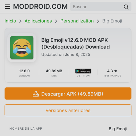
MODDROID.COM
Inicio
Aplicaciones
Personalization
Big Emoji
Big Emoji v12.6.0 MOD APK
(Desbloqueadas) Download
Updated on
June 8, 2025
12.6.0
49.89MB
4.3 ★
VERSION
SIZE
GET IT ON
1698 RATINGS
Descargar APK (49.89MB)
Versiones anteriores
Big Emoji
NOMBRE DE LA APP