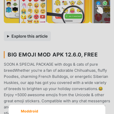
Explore this article
BIG EMOJI MOD APK 12.6.0, FREE
SOON A SPECIAL PACKAGE with dogs & cats of pure
breedWhether you're a fan of adorable Chihuahuas, fluffy
Poodles, charming French Bulldogs, or energetic Siberian
Huskies, our app has got you covered with a wide variety
of breeds to brighten up your holiday conversations.😂
Enjoy +5000 awesome emojis from the Unicode & other
great emoji stickers. Compatible with any chat messengers
and WhatsApp(WaSticker). 😄Try it now, It’s Free !★ Add
Moddroid
sticker packages directly to WhatsApp (WaSticker) Best