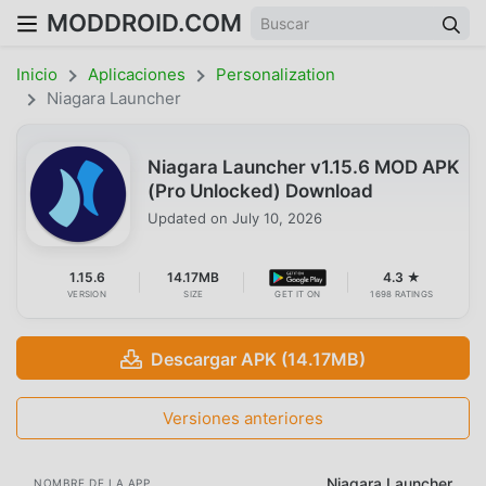
MODDROID.COM
Inicio
Aplicaciones
Personalization
Niagara Launcher
Niagara Launcher v1.15.6 MOD APK
(Pro Unlocked) Download
Updated on
July 10, 2026
1.15.6
14.17MB
4.3 ★
VERSION
SIZE
GET IT ON
1698 RATINGS
Descargar APK (14.17MB)
Versiones anteriores
Niagara Launcher
NOMBRE DE LA APP