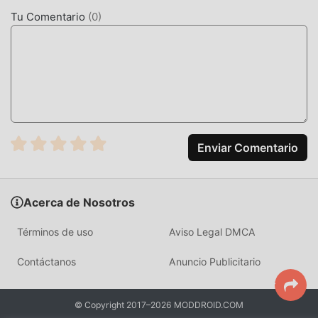
la comodidad que brinda ArtCollage Pro!
Tu Comentario
(
0
)
DESCARGAR AHORA
Simplemente haz clic en el botón de descarga para instalar
la APLICACIÓN moddroid, puedes descargar directamente
la versión mod gratuita ArtCollage Pro 2.6.67 en el
paquete de instalación de moddroid con un solo clic, y hay
más aplicaciones de mod populares gratuitas esperando a
Enviar Comentario
jugar, que esperas, descárgalo ya!
Acerca de Nosotros
Términos de uso
Aviso Legal DMCA
Contáctanos
Anuncio Publicitario
© Copyright 2017–2026 MODDROID.COM