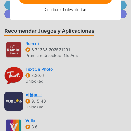
Únete a @MODDROID.CO en el Canal de Telegram
opción. moddroid no sólo le brinda la última versión de
Continuar sin deshabilitar
ArtCollage Pro 2.6.67 de forma gratuita, sino que también
Únete a @MODDROID.CO en la comunidad de Discord
proporciona Free mods de forma gratuita para ayudarlo a
desbloquear todas las funciones de la aplicación de forma
Recomendar Juegos y Aplicaciones
gratuita. moddroid promete que todas las modificaciones
de ArtCollage Pro no cobrarán a los usuarios ninguna
Remini
tarifa y son 100% seguras, disponibles y de instalación
3.7.1333.202521291
gratuita. Simplemente descargue el cliente moddroid,
Premium Unlocked, No Ads
puedes descargar e instalar ArtCollage Pro 2.6.67 con un
solo clic. ¡Qué estás esperando, descarga moddroid ahora!
Text On Photo
2.30.6
Unlocked
FUNCIONES CONVENIENTES
ArtCollage Pro Como una aplicación popular de
퍼블로그
photography , sus potentes funciones han atraído a una
9.15.40
Unlocked
gran cantidad de usuarios. En comparación con las
aplicaciones tradicionales de photography , ArtCollage Pro
Voila
proporciona una experiencia más rica y funciones más
3.6
potentes. Sólo necesitas descargar e instalarArtCollage