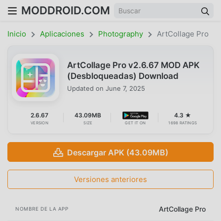
MODDROID.COM
Inicio
Aplicaciones
Photography
ArtCollage Pro
ArtCollage Pro v2.6.67 MOD APK
(Desbloqueadas) Download
Updated on
June 7, 2025
2.6.67
43.09MB
4.3 ★
VERSION
SIZE
GET IT ON
1698 RATINGS
Descargar APK (43.09MB)
Versiones anteriores
ArtCollage Pro
NOMBRE DE LA APP