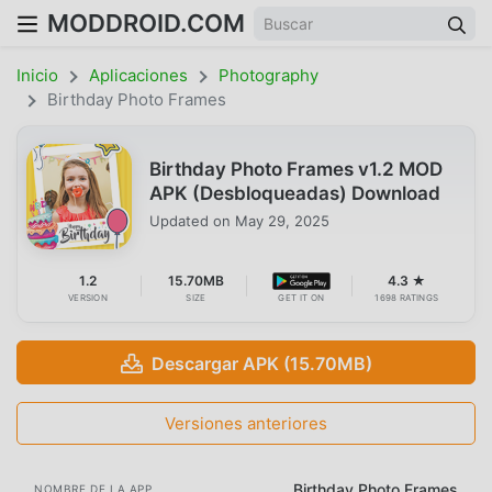
MODDROID.COM
Inicio
Aplicaciones
Photography
Birthday Photo Frames
Birthday Photo Frames v1.2 MOD
APK (Desbloqueadas) Download
Updated on
May 29, 2025
1.2
15.70MB
4.3 ★
VERSION
SIZE
GET IT ON
1698 RATINGS
Descargar APK (15.70MB)
Versiones anteriores
Birthday Photo Frames
NOMBRE DE LA APP