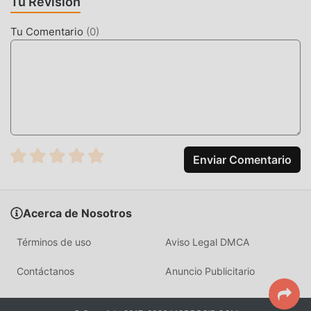
Tu Revisión
disfrutar de la comodidad que brinda Birthday Photo
Frames!
Tu Comentario
(
0
)
DESCARGAR AHORA
Simplemente haz clic en el botón de descarga para instalar
la APLICACIÓN moddroid, puedes descargar directamente
la versión mod gratuita Birthday Photo Frames 1.2 en el
paquete de instalación de moddroid con un solo clic, y hay
más aplicaciones de mod populares gratuitas esperando a
Enviar Comentario
jugar, que esperas, descárgalo ya!
Acerca de Nosotros
Términos de uso
Aviso Legal DMCA
Contáctanos
Anuncio Publicitario