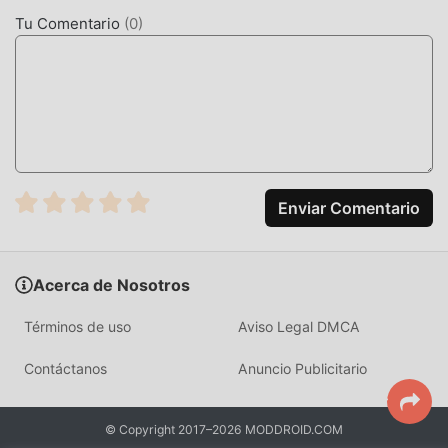
gratuita, puedes experimentar el nivel más alto de
Tu Comentario
(
0
)
PixaMotion 1.0.5 con la funcionalidad más completa.
Además, todas las modificaciones han sido autenticadas
manualmente por moddroid, es 100% gratuito y está
disponible. Ahora, sólo necesitas descargar moddroid al
cliente, puede descargar e instalar el Premium Unlocked
versión mod PixaMotion 1.0.5 con un solo clic, y luego
disfrutar de la comodidad que brinda PixaMotion!
Enviar Comentario
DESCARGAR AHORA
Simplemente haz clic en el botón de descarga para instalar
Acerca de Nosotros
la APLICACIÓN moddroid, puedes descargar directamente
la versión mod gratuita PixaMotion 1.0.5 en el paquete de
Términos de uso
Aviso Legal DMCA
instalación de moddroid con un solo clic, y hay más
aplicaciones de mod populares gratuitas esperando a
Contáctanos
Anuncio Publicitario
jugar, que esperas, descárgalo ya!
© Copyright 2017–2026 MODDROID.COM