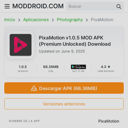
MODDROID.COM
Inicio
Aplicaciones
Photography
PixaMotion
PixaMotion v1.0.5 MOD APK
(Premium Unlocked) Download
Updated on
June 9, 2025
1.0.5
66.36MB
4.3 ★
VERSION
SIZE
GET IT ON
1698 RATINGS
Descargar APK (66.36MB)
Versiones anteriores
PixaMotion
NOMBRE DE LA APP