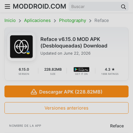
MODDROID.COM
Inicio
Aplicaciones
Photography
Reface
Reface v6.15.0 MOD APK
(Desbloqueadas) Download
Updated on
June 22, 2026
6.15.0
228.82MB
4.3 ★
VERSION
SIZE
GET IT ON
1698 RATINGS
Descargar APK (228.82MB)
Versiones anteriores
Reface
NOMBRE DE LA APP