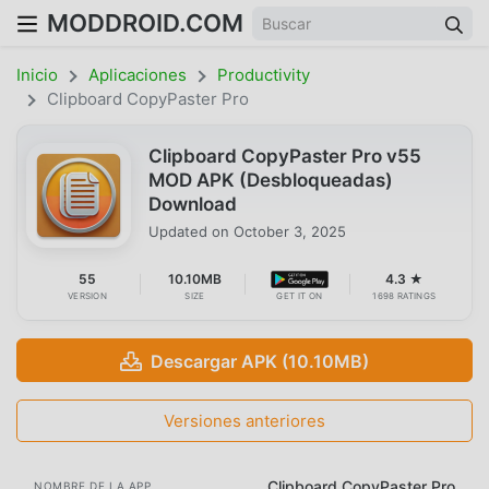
MODDROID.COM
Inicio
Aplicaciones
Productivity
Clipboard CopyPaster Pro
Clipboard CopyPaster Pro v55
MOD APK (Desbloqueadas)
Download
Updated on
October 3, 2025
55
10.10MB
4.3 ★
VERSION
SIZE
GET IT ON
1698 RATINGS
Descargar APK (10.10MB)
Versiones anteriores
Clipboard CopyPaster Pro
NOMBRE DE LA APP