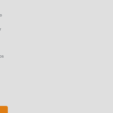
to
r
os
 de