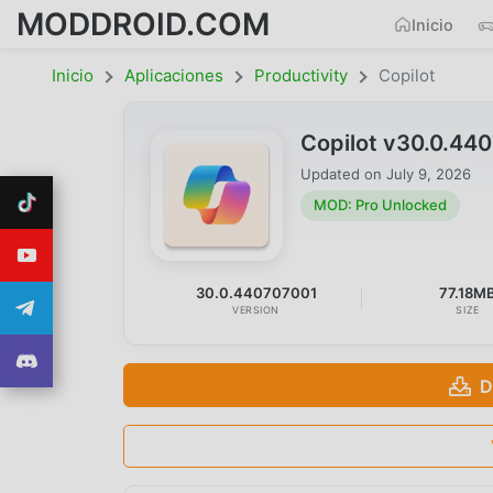
MODDROID.COM
Inicio
Inicio
Aplicaciones
Productivity
Copilot
Copilot v30.0.44
Updated on
July 9, 2026
MOD: Pro Unlocked
30.0.440707001
77.18M
VERSION
SIZE
D