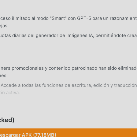
eso ilimitado al modo "Smart" con GPT-5 para un razonamien
jas.
uotas diarias del generador de imágenes IA, permitiéndote crea
ners promocionales y contenido patrocinado han sido eliminad
nes.
Accede a todas las funciones de escritura, edición y traducción
ón activa.
a en cualquier dispositivo Android 8.0+ estándar sin necesidad
cked)
escargar APK (77.18MB)