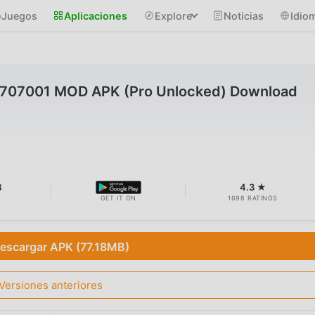
Juegos
Aplicaciones
Explore
Noticias
Idio
0707001 MOD APK (Pro Unlocked) Download
B
4.3 ★
GET IT ON
1698 RATINGS
escargar APK (77.18MB)
Versiones anteriores