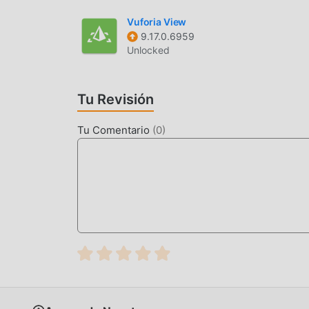
Organización de Tareas
— Simplifica tu vi
Vuforia View
9.17.0.6959
estructuradas o calendarios de comidas s
Unlocked
Soporte Multilingüe
— Traduce, edita y per
gran precisión.
Tu Revisión
Gestión de Portafolio
— Crea y actualiza t
IA y generación de activos para redes socia
Tu Comentario
(
0
)
¿QUÉ ES COPILOT?
Microsoft Copilot es una aplicación de product
escribir y realizar tareas creativas. Integra mo
para la búsqueda de información, redacción d
asistente personal que aumenta la eficiencia e
La aplicación se diferencia por su profunda in
multimodales. A diferencia de los chatbots est
perspectivas complejas, convirtiéndose en una
entre ideas abstractas y resultados tangibles de