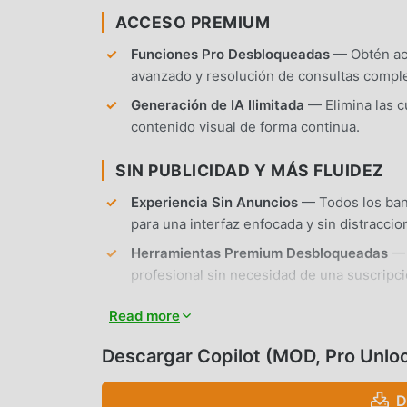
ACCESO PREMIUM
Funciones Pro Desbloqueadas
— Obtén acc
avanzado y resolución de consultas comple
Generación de IA Ilimitada
— Elimina las c
contenido visual de forma continua.
SIN PUBLICIDAD Y MÁS FLUIDEZ
Experiencia Sin Anuncios
— Todos los ban
para una interfaz enfocada y sin distraccio
Herramientas Premium Desbloqueadas
— 
profesional sin necesidad de una suscripci
No requiere Root
— La aplicación se instal
Read more
modificar el sistema.
Descargar Copilot (MOD, Pro Unlo
FUNCIONES DE LA APP
D