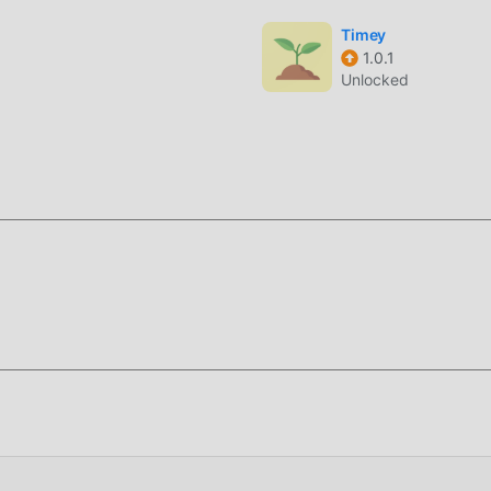
da usando el asistente IA para generar listas de compras
Timey
1.0.1
emanales.
Unlocked
fecciona textos en cientos de idiomas y dialectos regionales c
us proyectos profesionales con curación de contenido asistida 
les.
ividad con IA líder que sirve como compañero diario para aprend
delos de IA avanzados para ofrecer a los usuarios un centro unif
e documentos y generación de contenido visual, actuando como
n proyectos personales y profesionales.
tegración de las capacidades de razonamiento de GPT-5 y entra
ándar, procesa tanto texto como imágenes para proporcionar
 herramienta poderosa para quienes necesitan cerrar la brecha
 alta calidad.