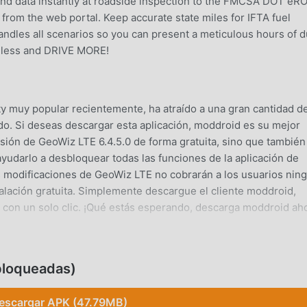
end data instantly at roadside inspection to the FMCSA DOT eR
 from the web portal. Keep accurate state miles for IFTA fuel
andles all scenarios so you can present a meticulous hours of d
 less and DRIVE MORE!
y muy popular recientemente, ha atraído a una gran cantidad d
o. Si deseas descargar esta aplicación, moddroid es su mejor
rsión de GeoWiz LTE 6.4.5.0 de forma gratuita, sino que también
yudarlo a desbloquear todas las funciones de la aplicación de
s modificaciones de GeoWiz LTE no cobrarán a los usuarios nin
talación gratuita. Simplemente descargue el cliente moddroid,
 con un solo clic. ¡Qué estás esperando, descarga moddroid ah
uctivity , sus potentes funciones han atraído a una gran cant
bloqueadas)
es tradicionales de productivity , GeoWiz LTE proporciona una
 Sólo necesitas descargar e instalarGeoWiz LTE6.4.5.0, puedes
escargar APK (47.79MB)