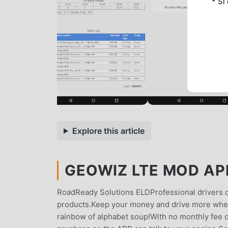
* Si
Explore this article
GEOWIZ LTE MOD APK
RoadReady Solutions ELDProfessional drivers d
products.Keep your money and drive more when
rainbow of alphabet soup!With no monthly fee 