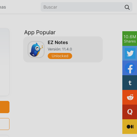
mas
App Popular
10.6M
Shares
EZ Notes
Versión: 11.4.0
Unlocked