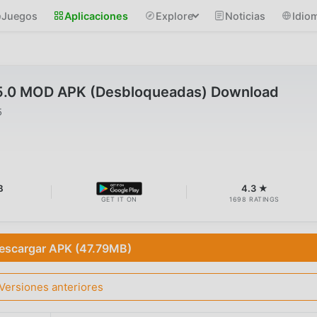
Juegos
Aplicaciones
Explore
Noticias
Idio
.5.0 MOD APK (Desbloqueadas) Download
5
B
4.3 ★
GET IT ON
1698 RATINGS
escargar APK (47.79MB)
Versiones anteriores