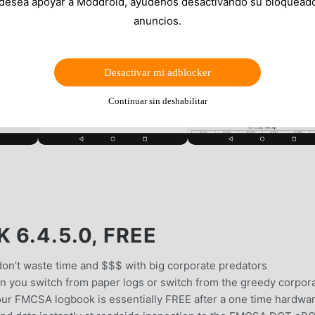
 desea apoyar a Moddroid, ayúdenos desactivando su bloquead
anuncios.
Desactivar mi adblocker
Continuar sin deshabilitar
 6.4.5.0, FREE
on’t waste time and $$$ with big corporate predators
 you switch from paper logs or switch from the greedy corpor
our FMCSA logbook is essentially FREE after a one time hardwa