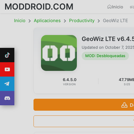
MODDROID.COM
Inicio
Inicio
Aplicaciones
Productivity
GeoWiz LTE
GeoWiz LTE v6.4
Updated on
October 7, 202
MOD: Desbloqueadas
6.4.5.0
47.79M
VERSION
SIZE
D