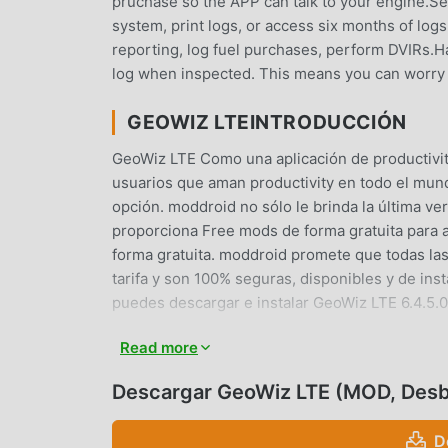
pruchase so the APP can talk to your engine.S
system, print logs, or access six months of logs
reporting, log fuel purchases, perform DVIRs.H
log when inspected. This means you can worry
GEOWIZ LTEINTRODUCCIÓN
GeoWiz LTE Como una aplicación de productivit
usuarios que aman productivity en todo el mund
opción. moddroid no sólo le brinda la última ve
proporciona Free mods de forma gratuita para a
forma gratuita. moddroid promete que todas la
tarifa y son 100% seguras, disponibles y de ins
puedes descargar e instalar GeoWiz LTE 6.4.5.0
Read more
FUNCIONES CONVENIENTES
GeoWiz LTE Como una aplicación popular de prod
Descargar GeoWiz LTE (MOD, Des
de usuarios. En comparación con las aplicacion
experiencia más rica y funciones más potentes.
D