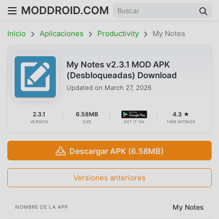
MODDROID.COM
Inicio
Aplicaciones
Productivity
My Notes
My Notes v2.3.1 MOD APK
(Desbloqueadas) Download
Updated on
March 27, 2026
2.3.1
6.58MB
4.3 ★
VERSION
SIZE
GET IT ON
1698 RATINGS
Descargar APK (6.58MB)
Versiones anteriores
My Notes
NOMBRE DE LA APP