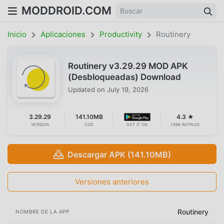
MODDROID.COM
Inicio
Aplicaciones
Productivity
Routinery
Routinery v3.29.29 MOD APK
(Desbloqueadas) Download
Updated on
July 19, 2026
3.29.29
141.10MB
4.3 ★
VERSION
SIZE
GET IT ON
1698 RATINGS
Descargar APK (141.10MB)
Versiones anteriores
Routinery
NOMBRE DE LA APP