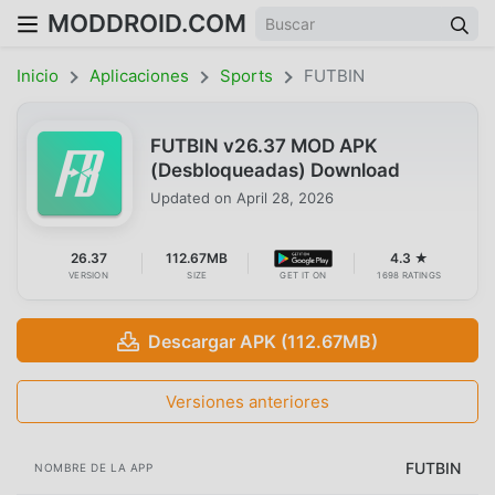
MODDROID.COM
Inicio
Aplicaciones
Sports
FUTBIN
FUTBIN v26.37 MOD APK
(Desbloqueadas) Download
Updated on
April 28, 2026
26.37
112.67MB
4.3 ★
VERSION
SIZE
GET IT ON
1698 RATINGS
Descargar APK (112.67MB)
Versiones anteriores
FUTBIN
NOMBRE DE LA APP