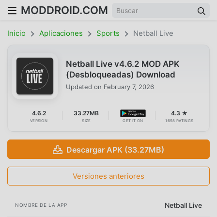
MODDROID.COM
Inicio
Aplicaciones
Sports
Netball Live
Netball Live v4.6.2 MOD APK
(Desbloqueadas) Download
Updated on
February 7, 2026
4.6.2
33.27MB
4.3 ★
VERSION
SIZE
GET IT ON
1698 RATINGS
Descargar APK (33.27MB)
Versiones anteriores
Netball Live
NOMBRE DE LA APP