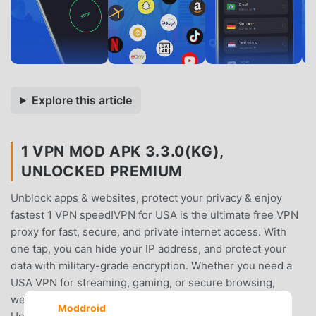
Explore this article
1 VPN MOD APK 3.3.0(KG),
UNLOCKED PREMIUM
Unblock apps & websites, protect your privacy & enjoy
fastest 1 VPN speed!VPN for USA is the ultimate free VPN
proxy for fast, secure, and private internet access. With
one tap, you can hide your IP address, and protect your
data with military-grade encryption. Whether you need a
USA VPN for streaming, gaming, or secure browsing,
we've got you covered!🚀 Why 1 VPN for USA?✅ Free &
Moddroid