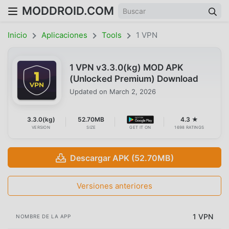
MODDROID.COM
Inicio
Aplicaciones
Tools
1 VPN
1 VPN v3.3.0(kg) MOD APK
(Unlocked Premium) Download
Updated on
March 2, 2026
3.3.0(kg)
52.70MB
4.3 ★
VERSION
SIZE
GET IT ON
1698 RATINGS
Descargar APK (52.70MB)
Versiones anteriores
1 VPN
NOMBRE DE LA APP