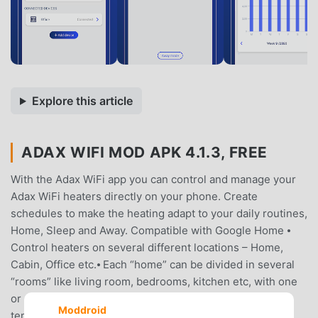
Explore this article
ADAX WIFI MOD APK 4.1.3, FREE
With the Adax WiFi app you can control and manage your
Adax WiFi heaters directly on your phone. Create
schedules to make the heating adapt to your daily routines,
Home, Sleep and Away. Compatible with Google Home ⦁
Control heaters on several different locations – Home,
Cabin, Office etc.⦁ Each “home” can be divided in several
“rooms” like living room, bedrooms, kitchen etc, with one
or several heaters linked to each room.⦁ Set and adjust
Moddroid
temperatures in the app or manually on the thermostat.⦁