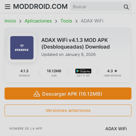
MODDROID.COM
Inicio
Aplicaciones
Tools
ADAX WiFi
ADAX WiFi v4.1.3 MOD APK
(Desbloqueadas) Download
Updated on
January 9, 2026
4.1.3
16.12MB
4.3 ★
VERSION
SIZE
GET IT ON
1698 RATINGS
Descargar APK (16.12MB)
Versiones anteriores
ADAX WiFi
NOMBRE DE LA APP