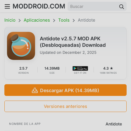
MODDROID.COM
Inicio
Aplicaciones
Tools
Antidote
Antidote v2.5.7 MOD APK
(Desbloqueadas) Download
Updated on
December 2, 2025
2.5.7
14.39MB
4.3 ★
VERSION
SIZE
GET IT ON
1698 RATINGS
Descargar APK (14.39MB)
Versiones anteriores
Antidote
NOMBRE DE LA APP