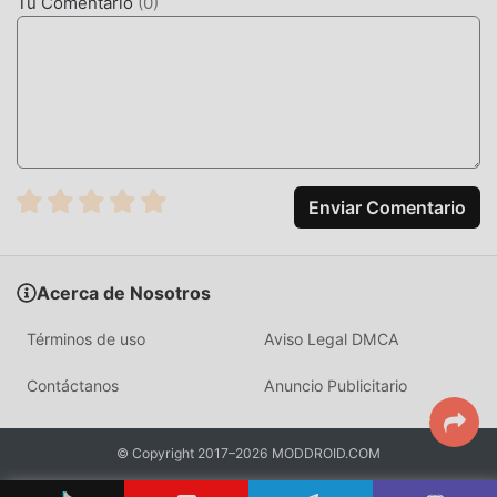
Tu Comentario
(
0
)
DESCARGAR AHORA
Simplemente haz clic en el botón de descarga para instalar
la APLICACIÓN moddroid, puedes descargar directamente
la versión mod gratuita Antidote 2.5.7 en el paquete de
instalación de moddroid con un solo clic, y hay más
aplicaciones de mod populares gratuitas esperando a
Enviar Comentario
jugar, que esperas, descárgalo ya!
Acerca de Nosotros
Términos de uso
Aviso Legal DMCA
Contáctanos
Anuncio Publicitario
© Copyright 2017–2026 MODDROID.COM