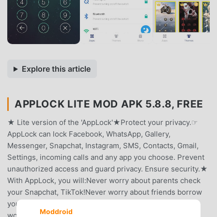
Explore this article
APPLOCK LITE MOD APK 5.8.8, FREE
★ Lite version of the 'AppLock'★Protect your privacy.☞
AppLock can lock Facebook, WhatsApp, Gallery,
Messenger, Snapchat, Instagram, SMS, Contacts, Gmail,
Settings, incoming calls and any app you choose. Prevent
unauthorized access and guard privacy. Ensure security.★
With AppLock, you will:Never worry about parents check
your Snapchat, TikTok!Never worry about friends borrow
your phone to play games with mobile data again!Never
Moddroid
worry about a workmate gets your phone to look the