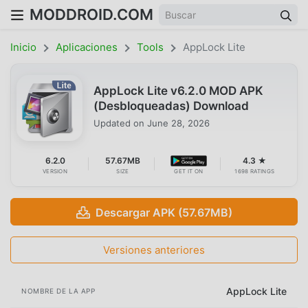
MODDROID.COM
Inicio
Aplicaciones
Tools
AppLock Lite
AppLock Lite v6.2.0 MOD APK
(Desbloqueadas) Download
Updated on
June 28, 2026
6.2.0
57.67MB
4.3 ★
VERSION
SIZE
GET IT ON
1698 RATINGS
Descargar APK (57.67MB)
Versiones anteriores
AppLock Lite
NOMBRE DE LA APP