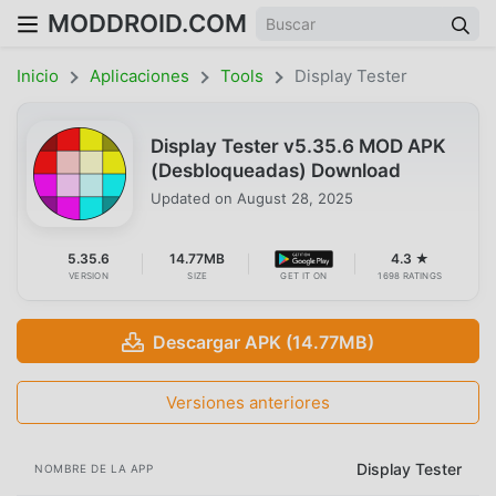
MODDROID.COM
Inicio
Aplicaciones
Tools
Display Tester
Display Tester v5.35.6 MOD APK
(Desbloqueadas) Download
Updated on
August 28, 2025
5.35.6
14.77MB
4.3 ★
VERSION
SIZE
GET IT ON
1698 RATINGS
Descargar APK (14.77MB)
Versiones anteriores
Display Tester
NOMBRE DE LA APP