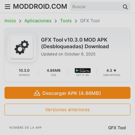
MODDROID.COM
Inicio
Aplicaciones
Tools
GFX Tool
GFX Tool v10.3.0 MOD APK
(Desbloqueadas) Download
Updated on
October 6, 2025
10.3.0
4.86MB
4.3 ★
VERSION
SIZE
GET IT ON
1698 RATINGS
Descargar APK (4.86MB)
Versiones anteriores
GFX Tool
NOMBRE DE LA APP