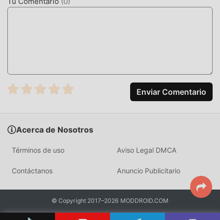
Tu Comentario
(
0
)
Simplemente haz clic en el botón de descarga para instalar
la APLICACIÓN moddroid, puedes descargar directamente
la versión mod gratuita GFX Tool 10.3.0 en el paquete de
instalación de moddroid con un solo clic, y hay más
aplicaciones de mod populares gratuitas esperando a
jugar, que esperas, descárgalo ya!
Enviar Comentario
Acerca de Nosotros
Términos de uso
Aviso Legal DMCA
Contáctanos
Anuncio Publicitario
© Copyright 2017–2026 MODDROID.COM